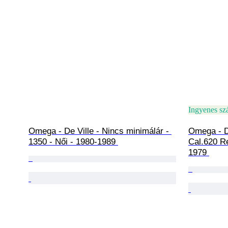
Ingyenes szá
Omega - De Ville - Nincs minimálár - 
Omega - De
1350 - Női - 1980-1989 
Cal.620 Re
1979 