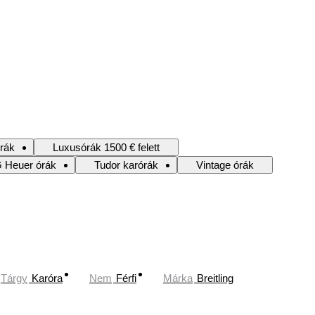
rák
Luxusórák 1500 € felett
 Heuer órák
Tudor karórák
Vintage órák
Tárgy
Karóra
Nem
Férfi
Márka
Breitling