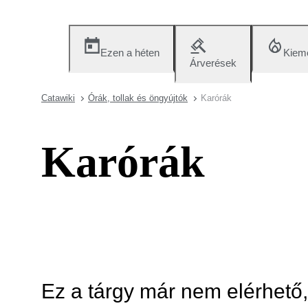
Ezen a héten
Kieme
Árverések
Catawiki
Órák, tollak és öngyújtók
Karórák
Karórák
Ez a tárgy már nem elérhető