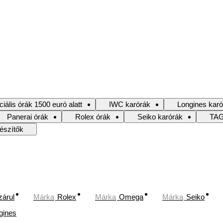
iális órák 1500 euró alatt
IWC karórák
Longines karó
Panerai órák
Rolex órák
Seiko karórák
TAG
észítők
zárul
Márka
Rolex
Márka
Omega
Márka
Seiko
gines