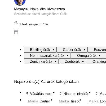
Masayuki Nakai által kiválasztva
Szakértő az alábbi kategóriában: Órák
Elkelt ennyiért
370 €
Breitling órák
Cartier órák
Esszenc
Nem használt karórák
Omega órák
Zenith karórák
Zsebórák
Óra kieg
Népszerű a(z) Karórák kategóriában
Vásárlás most
Nincs minimálár
Ma 
Márka
Cartier
Márka
Tissot
Márka
Lon