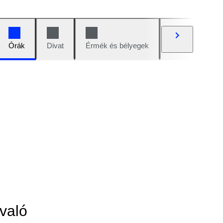
Órák
Divat
Érmék és bélyegek
Képregények
való