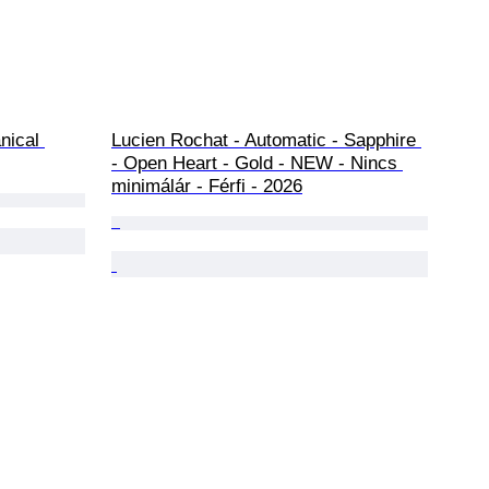
nical 
Lucien Rochat - Automatic - Sapphire 
- Open Heart - Gold - NEW - Nincs 
minimálár - Férfi - 2026