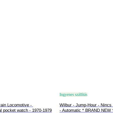
Ingyenes szállítás
ain Locomotive - 
Wilbur - Jump-Hour - Nincs 
l pocket watch - 1970-1979
- Automatic * BRAND NEW *