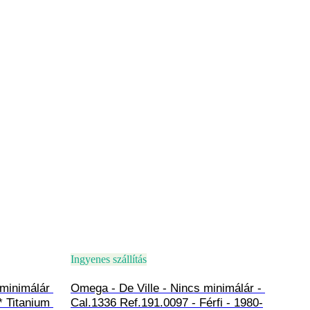
Ingyenes szállítás
minimálár 
Omega - De Ville - Nincs minimálár - 
 Titanium 
Cal.1336 Ref.191.0097 - Férfi - 1980-