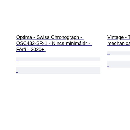
Optima - Swiss Chronograph - 
Vintage - 
OSC432-SR-1 - Nincs minimálár - 
mechanica
Férfi - 2020+ 