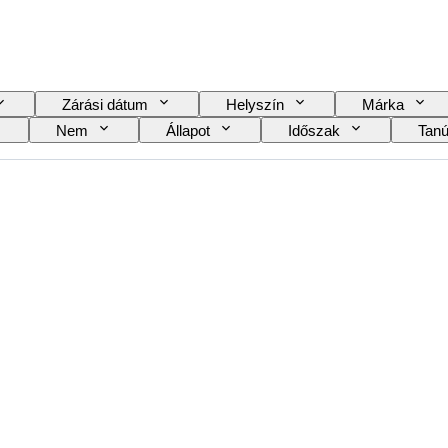
Zárási dátum
Helyszín
Márka
Nem
Állapot
Időszak
Tanú
Óraszíj anyaga
Korszak
Power Reserve