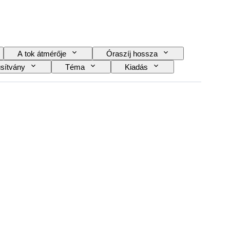
A tok átmérője
Óraszíj hossza
sítvány
Téma
Kiadás
Striking
Original/ Replica