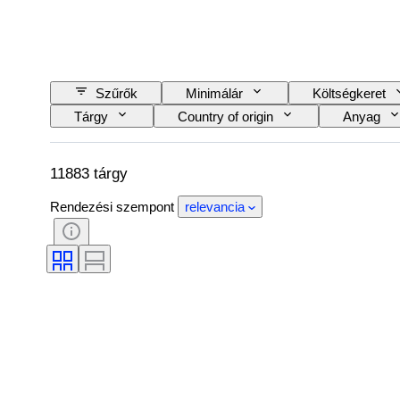
Szűrők
Minimálár
Költségkeret
Tárgy
Country of origin
Anyag
Nyelv
Szín
Óraszerkezet
Automobilia típus
Modell
11883 tárgy
Rendezési szempont
relevancia