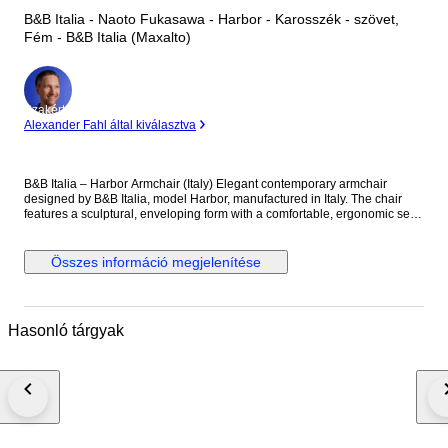
B&B Italia - Naoto Fukasawa - Harbor - Karosszék - szövet,
Fém - B&B Italia (Maxalto)
Szakértő
Alexander Fahl által kiválasztva
B&B Italia – Harbor Armchair (Italy) Elegant contemporary armchair
designed by B&B Italia, model Harbor, manufactured in Italy. The chair
features a sculptural, enveloping form with a comfortable, ergonomic seat
and a refined red textile upholstery. The design is characteristic of B&B
Italia’s high-end contemporary production, combining strong visual
presence with excellent seating comfort. The armchair is mounted on a
Összes információ megjelenítése
swivel metal base with a circular aluminum-finished plate, offering both
stability and functionality. Originally produced as a premium designer
piece for modern interiors. Details: • Manufacturer: B&B Italia • Model:
Harbor • Country of origin: Italy • Upholstery: Red fabric • Base: Swivel
Hasonló tárgyak
metal base with aluminum plate • Approx. period: Late 20th / early 21st
century • Condition: Good vintage condition, with visible signs of use
consistent with age (minor wear to upholstery and base, as shown in
photos) • Please note: the original head cushion is missing Dimensions
(approx.): • Width: 79 cm • Depth: 89 cm • Height: 105 cm • Seat height: 39
cm A striking designer armchair, ideal for a contemporary living room,
lounge or office interior. Carefully photographed and described to the best
of our ability. Photos are part of the description.