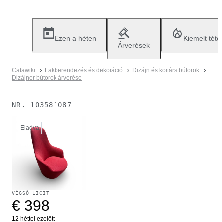
Ezen a héten
Kiemelt téte
Árverések
Catawiki
Lakberendezés és dekoráció
Dizájn és kortárs bútorok
Dizájner bútorok árverése
NR.
103581087
Eladva
VÉGSŐ LICIT
€ 398
12 héttel ezelőtt