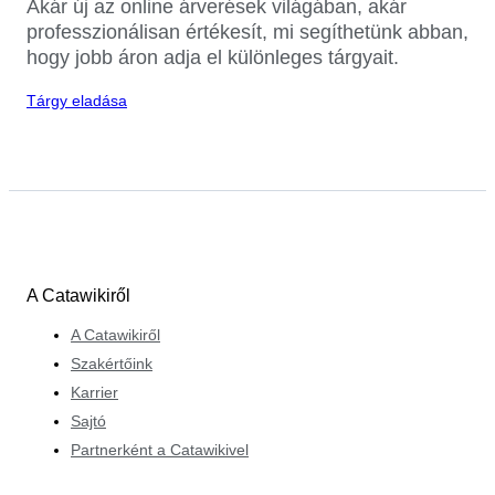
Akár új az online árverések világában, akár
professzionálisan értékesít, mi segíthetünk abban,
hogy jobb áron adja el különleges tárgyait.
Tárgy eladása
A Catawikiről
A Catawikiről
Szakértőink
Karrier
Sajtó
Partnerként a Catawikivel