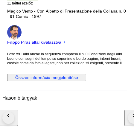
11 héttel ezelőtt
Magico Vento - Con Albetto di Presentazione della Collana n. 0
- 91 Comic - 1997
Szakértő
Filippo Piras által kiválasztva
Lotto x91 albi anche in sequenza compreso il n. 0 Condizioni degli albi
buono con segni del tempo su copertine e bordo pagine, interni buoni,
costole come da foto allegate, non per collezionisti esigenti, presente il
n.0, numeri presenti come da foto inserite. Magico Vento è un
personaggio dei fumetti ideato da Gianfranco Manfredi nel 1997 e
protagonista di due omonime serie a fumetti di genere western/horror
Összes információ megjelenítése
pubblicate in Italia dalla Sergio Bonelli Editore.
Hasonló tárgyak