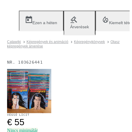
Ezen a héten
Kiemelt téte
Árverések
Catawiki
Képregények és animáció
Képregénykönyvek
Olasz
képregények árverése
NR.
103626441
Eladva
VÉGSŐ LICIT
€ 55
Nincs minimálár