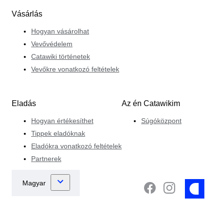
Vásárlás
Hogyan vásárolhat
Vevővédelem
Catawiki történetek
Vevőkre vonatkozó feltételek
Eladás
Az én Catawikim
Hogyan értékesíthet
Súgóközpont
Tippek eladóknak
Eladókra vonatkozó feltételek
Partnerek