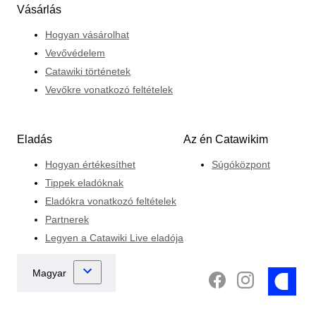
Vásárlás
Hogyan vásárolhat
Vevővédelem
Catawiki történetek
Vevőkre vonatkozó feltételek
Eladás
Az én Catawikim
Hogyan értékesíthet
Súgóközpont
Tippek eladóknak
Eladókra vonatkozó feltételek
Partnerek
Legyen a Catawiki Live eladója