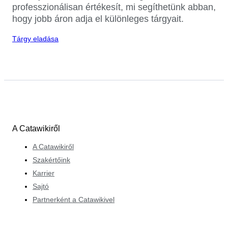
professzionálisan értékesít, mi segíthetünk abban,
hogy jobb áron adja el különleges tárgyait.
Tárgy eladása
A Catawikiről
A Catawikiről
Szakértőink
Karrier
Sajtó
Partnerként a Catawikivel