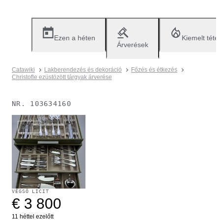
Ezen a héten
Kiemelt téte
Árverések
Catawiki
Lakberendezés és dekoráció
Főzés és étkezés
Christofle ezüstözött tárgyak árverése
NR.
103634160
Eladva
VÉGSŐ LICIT
€ 3 800
11 héttel ezelőtt