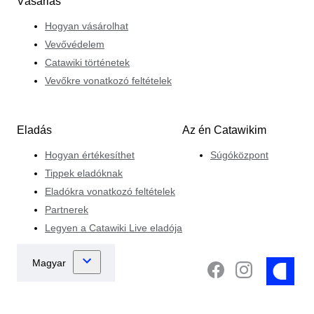
Vásárlás
Hogyan vásárolhat
Vevővédelem
Catawiki történetek
Vevőkre vonatkozó feltételek
Eladás
Az én Catawikim
Hogyan értékesíthet
Súgóközpont
Tippek eladóknak
Eladókra vonatkozó feltételek
Partnerek
Legyen a Catawiki Live eladója