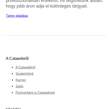
professzionálisan értékesít, mi segíthetünk abban,
hogy jobb áron adja el különleges tárgyait.
Tárgy eladása
A Catawikiről
A Catawikiről
Szakértőink
Karrier
Sajtó
Partnerként a Catawikivel