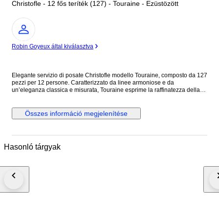
Christofle - 12 fős teríték (127) - Touraine - Ezüstözött
Szakértő
Robin Goyeux által kiválasztva
Elegante servizio di posate Christofle modello Touraine, composto da 127
pezzi per 12 persone. Caratterizzato da linee armoniose e da
un’eleganza classica e misurata, Touraine esprime la raffinatezza della
tradizione francese con uno stile sobrio e senza tempo. Un servizio
completo, ideale per una tavola importante e per chi desidera qualità,
equilibrio e prestigio firmato Christofle. Composizione – Servizio per 12
Összes információ megjelenítése
(127 pezzi) Posate da tavola: • 12 Cucchiai da tavola 20.5 cm • 12
Forchette da tavola 20.5 cm • 11 Coltelli da tavola 24.5 cm • 12 Forchette
per pesce 18 cm • 12 Coltelli per pesce 19.5 cm • 12 Coltelli da dessert
19.5 cm • 12 Forchette da torta 17 cm • 12 Forchette da ostriche 15 cm •
Hasonló tárgyak
12 Forchette da lumache 16 cm • 12 Cucchiaini da tè 13.5 cm Posate da
servizio: • 1 Cucchiaio da portata • 1 Forchetta da portata • 1 Coltello per il
pesce • 1 Forchetta per il pesce • 1 Paletta da dolce • 1 Mestolino da salse
• 1 Pinza da zucchero • 1 Coltello da formaggio Il tutto custodito in un
elegante cofanetto a tre cassetti. Stato reale delle posate • Posate
originali Christofle con punzoni leggibili. • In perfetto stato vintage, con
normali e minimi segni d’uso coerenti con l’età. • Eventuale lucidatura
professionale effettuata per valorizzare la brillantezza, senza alterare i
punzoni. • Nessuna deformazione strutturale: le posate sono
perfettamente funzionali e pronte all’uso. Conservazione & Protezione •