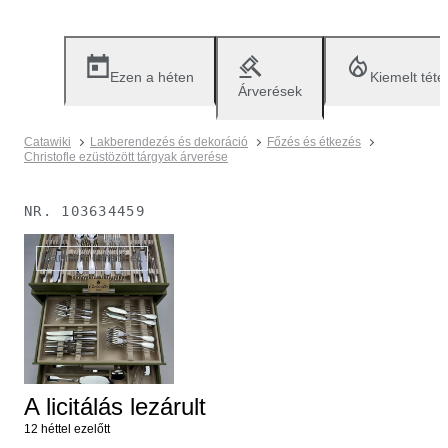
Ezen a héten
Kiemelt téte
Árverések
Catawiki
Lakberendezés és dekoráció
Főzés és étkezés
Christofle ezüstözött tárgyak árverése
NR.
103634459
Már nem érhető el.
A licitálás lezárult
12 héttel ezelőtt