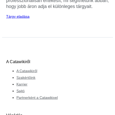
professzionálisan értékesít, mi segíthetünk abban,
hogy jobb áron adja el különleges tárgyait.
Tárgy eladása
A Catawikiről
A Catawikiről
Szakértőink
Karrier
Sajtó
Partnerként a Catawikivel