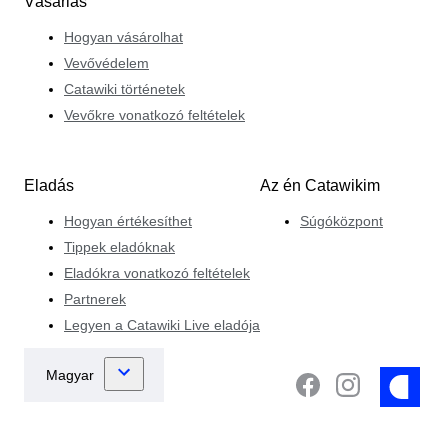
Vásárlás
Hogyan vásárolhat
Vevővédelem
Catawiki történetek
Vevőkre vonatkozó feltételek
Eladás
Az én Catawikim
Hogyan értékesíthet
Súgóközpont
Tippek eladóknak
Eladókra vonatkozó feltételek
Partnerek
Legyen a Catawiki Live eladója