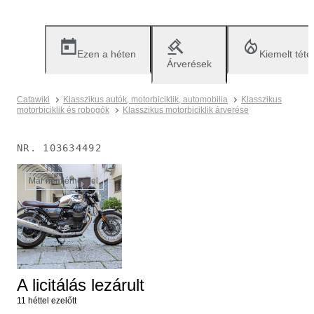
Ezen a héten
Kiemelt téte
Árverések
Catawiki
Klasszikus autók, motorbiciklik, automobilia
Klasszikus
motorbiciklik és robogók
Klasszikus motorbiciklik árverése
NR.
103634492
Már nem érhető el.
A licitálás lezárult
11 héttel ezelőtt