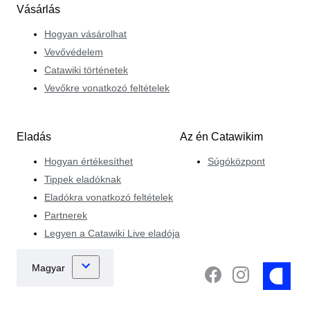
Vásárlás
Hogyan vásárolhat
Vevővédelem
Catawiki történetek
Vevőkre vonatkozó feltételek
Eladás
Az én Catawikim
Hogyan értékesíthet
Súgóközpont
Tippek eladóknak
Eladókra vonatkozó feltételek
Partnerek
Legyen a Catawiki Live eladója