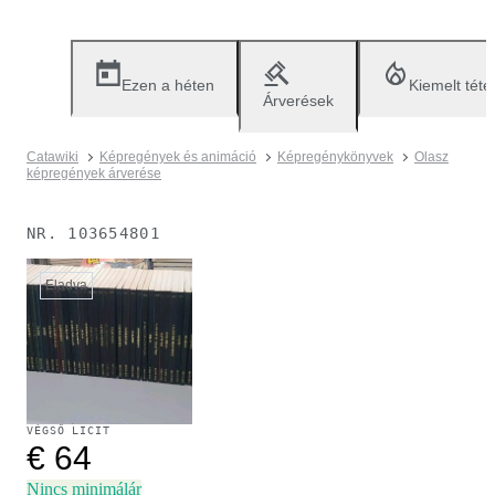
Ezen a héten
Kiemelt téte
Árverések
Catawiki
Képregények és animáció
Képregénykönyvek
Olasz
képregények árverése
NR.
103654801
Eladva
VÉGSŐ LICIT
€ 64
Nincs minimálár