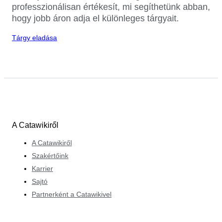
professzionálisan értékesít, mi segíthetünk abban,
hogy jobb áron adja el különleges tárgyait.
Tárgy eladása
A Catawikiről
A Catawikiről
Szakértőink
Karrier
Sajtó
Partnerként a Catawikivel