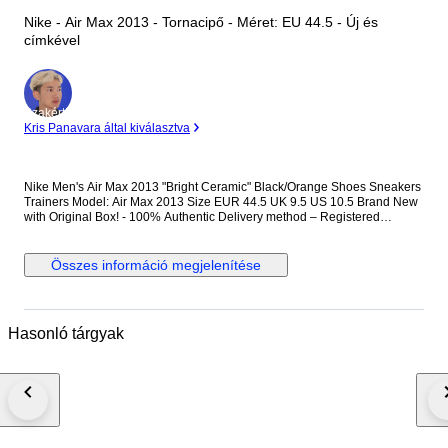
Nike - Air Max 2013 - Tornacipő - Méret: EU 44.5 - Új és
címkével
Szakértő
Kris Panavara által kiválasztva
Nike Men's Air Max 2013 "Bright Ceramic" Black/Orange Shoes Sneakers
Trainers Model: Air Max 2013 Size EUR 44.5 UK 9.5 US 10.5 Brand New
with Original Box! - 100% Authentic Delivery method – Registered
(Tracked / Signed For) Priority Airmail International postage. Item Number:
S1CC00013
Összes információ megjelenítése
Hasonló tárgyak