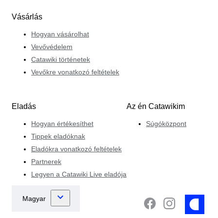
Vásárlás
Hogyan vásárolhat
Vevővédelem
Catawiki történetek
Vevőkre vonatkozó feltételek
Eladás
Az én Catawikim
Hogyan értékesíthet
Súgóközpont
Tippek eladóknak
Eladókra vonatkozó feltételek
Partnerek
Legyen a Catawiki Live eladója