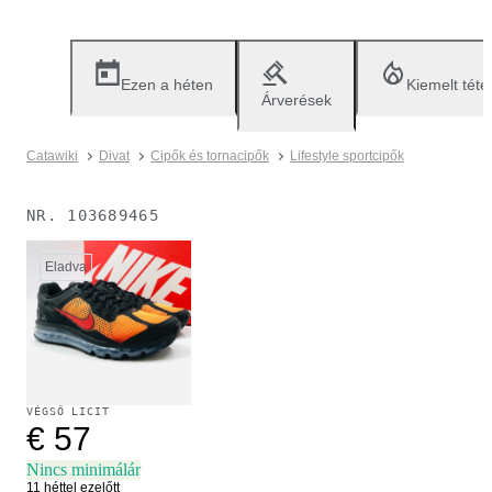
Ezen a héten
Kiemelt téte
Árverések
Catawiki
Divat
Cipők és tornacipők
Lifestyle sportcipők
NR.
103689465
Eladva
VÉGSŐ LICIT
€ 57
Nincs minimálár
11 héttel ezelőtt