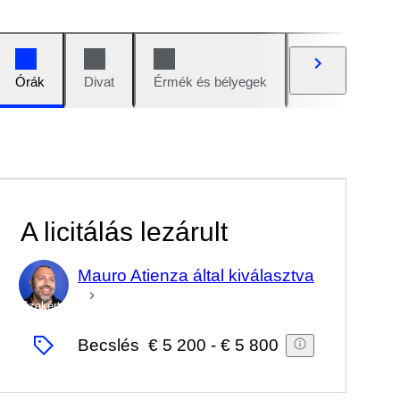
Órák
Divat
Érmék és bélyegek
Képregények
A licitálás lezárult
Mauro Atienza által kiválasztva
Szakértő
Becslés
€ 5 200
-
€ 5 800