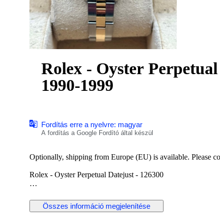
Rolex - Oyster Perpetual 
1990-1999
Fordítás erre a nyelvre: magyar
A fordítás a Google Fordító által készül
Optionally, shipping from Europe (EU) is available. Please cont
Rolex - Oyster Perpetual Datejust - 126300
Reference No: 69173
Case Material: Gold & Stainless Steel
Összes információ megjelenítése
Diameter: 26 mm
Dial: Rare Blue Colour Original Rolex Dial