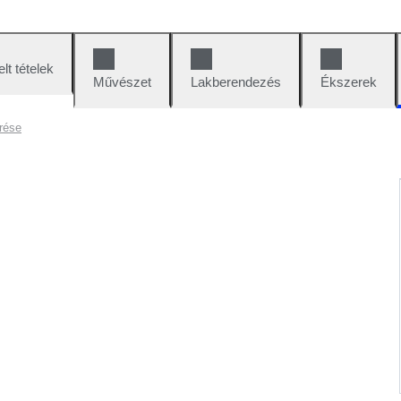
lt tételek
Művészet
Lakberendezés
Ékszerek
rése