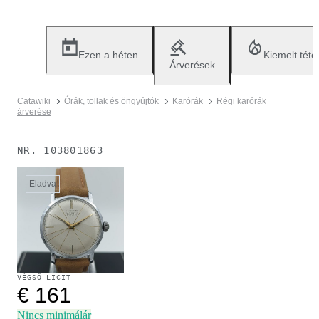
Ezen a héten
Kiemelt téte
Árverések
Catawiki
Órák, tollak és öngyújtók
Karórák
Régi karórák
árverése
NR.
103801863
Eladva
VÉGSŐ LICIT
€ 161
Nincs minimálár