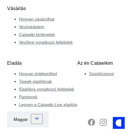
Vásárlás
Hogyan vásárolhat
Vevővédelem
Catawiki történetek
Vevőkre vonatkozó feltételek
Eladás
Az én Catawikim
Hogyan értékesíthet
Súgóközpont
Tippek eladóknak
Eladókra vonatkozó feltételek
Partnerek
Legyen a Catawiki Live eladója