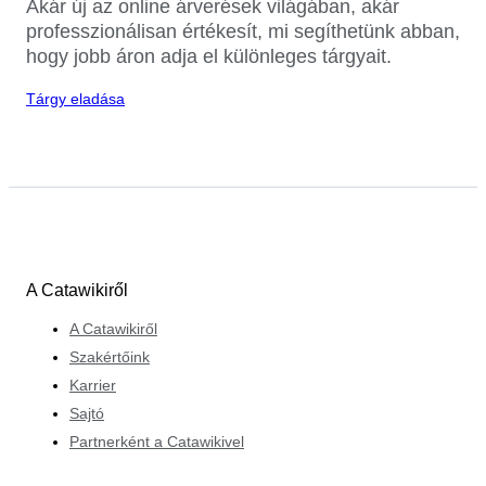
Akár új az online árverések világában, akár
professzionálisan értékesít, mi segíthetünk abban,
hogy jobb áron adja el különleges tárgyait.
Tárgy eladása
A Catawikiről
A Catawikiről
Szakértőink
Karrier
Sajtó
Partnerként a Catawikivel