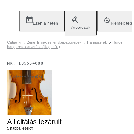
Ezen a héten
Kiemelt téte
Árverések
Catawiki
Zene, filmek és fényképezőgépek
Hangszerek
Húros
hangszerek árverése (Hegedűk)
NR.
105554088
Már nem érhető el.
A licitálás lezárult
5 nappal ezelőtt