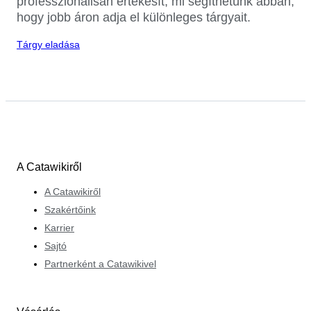
professzionálisan értékesít, mi segíthetünk abban,
hogy jobb áron adja el különleges tárgyait.
Tárgy eladása
A Catawikiről
A Catawikiről
Szakértőink
Karrier
Sajtó
Partnerként a Catawikivel