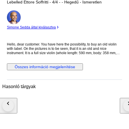
Lebelled Ettore Soffritti - 4/4 - - Hegedű - Ismeretlen
Szakértő
Simone Sedda által kiválasztva
Hello, dear customer. You have here the possibility, to buy an old violin
with label. On the pictures is to be seen, that it is an old and nice
instrument. It is a full size violin (whole length: 590 mm, body: 358 mm,
upper bouts: 165 mm; middle bouts: 111 mm; lower bouts: 204 mm) with
label: Ettore Soffritti Premiato con Medaglie d'oro Vincitore del Concorao
indetto dalla Regia Accademia di Santa Cecilia in Roma 1923 Fece in
Összes információ megjelenítése
Ferrara l'anno 1925 The violin is in a perfect condition, without cracks and
damages on the violin!!! Violins and bows described as 'certified' or
'attributed' include images of their certificates and are therefore
considered to have a higher degree of documented certainty regarding
Hasonló tárgyak
maker, origin, and age than instruments described only as 'labelled'
(violins) or 'stamped' (bows), for which we provide no guarantee of any
kind