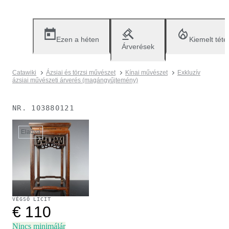
Ezen a héten
Kiemelt téte
Árverések
Catawiki
Ázsiai és törzsi művészet
Kínai művészet
Exkluzív
ázsiai művészeti árverés (magángyűjtemény)
NR.
103880121
Eladva
VÉGSŐ LICIT
€ 110
Nincs minimálár