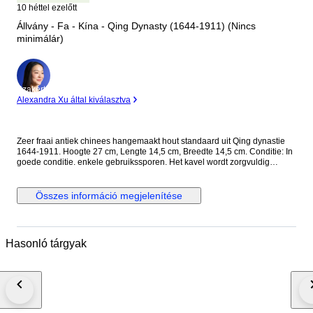
10 héttel ezelőtt
Állvány - Fa - Kína - Qing Dynasty (1644-1911) (Nincs
minimálár)
Szakértő
Alexandra Xu által kiválasztva
Zeer fraai antiek chinees hangemaakt hout standaard uit Qing dynastie
1644-1911. Hoogte 27 cm, Lengte 14,5 cm, Breedte 14,5 cm. Conditie: In
goede conditie. enkele gebruikssporen. Het kavel wordt zorgvuldig
ingepakt en aangetekend verzonden.
Összes információ megjelenítése
Hasonló tárgyak