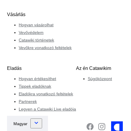
Vásárlás
Hogyan vásárolhat
Vevővédelem
Catawiki történetek
Vevőkre vonatkozó feltételek
Eladás
Az én Catawikim
Hogyan értékesíthet
Súgóközpont
Tippek eladóknak
Eladókra vonatkozó feltételek
Partnerek
Legyen a Catawiki Live eladója