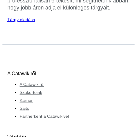
professzionálisan értékesít, mi segíthetünk abban,
hogy jobb áron adja el különleges tárgyait.
Tárgy eladása
A Catawikiről
A Catawikiről
Szakértőink
Karrier
Sajtó
Partnerként a Catawikivel