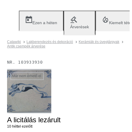
Ezen a héten
Kiemelt téte
Árverések
Catawiki
Lakberendezés és dekoráció
Kerámiák és üvegtárgyak
Antik csempék árverése
NR.
103933930
Már nem érhető el.
A licitálás lezárult
10 héttel ezelőtt