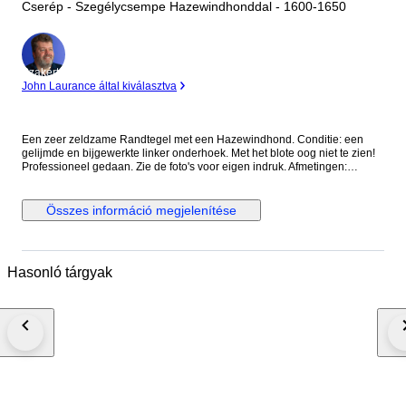
Cserép - Szegélycsempe Hazewindhonddal - 1600-1650
Szakértő
John Laurance által kiválasztva
Een zeer zeldzame Randtegel met een Hazewindhond. Conditie: een
gelijmde en bijgewerkte linker onderhoek. Met het blote oog niet te zien!
Professioneel gedaan. Zie de foto's voor eigen indruk. Afmetingen:
127x102x12 mm. Ca. 1640 waarschijnlijk gemaakt in Makkum. Bieden
vanaf 125 euro. Wordt zorgvuldig verpakt en verzonden met track/trace
code Postnl Pakketdienst
Összes információ megjelenítése
Hasonló tárgyak