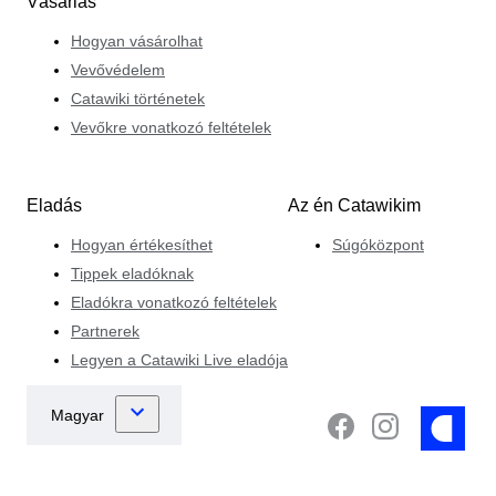
Vásárlás
Hogyan vásárolhat
Vevővédelem
Catawiki történetek
Vevőkre vonatkozó feltételek
Eladás
Az én Catawikim
Hogyan értékesíthet
Súgóközpont
Tippek eladóknak
Eladókra vonatkozó feltételek
Partnerek
Legyen a Catawiki Live eladója