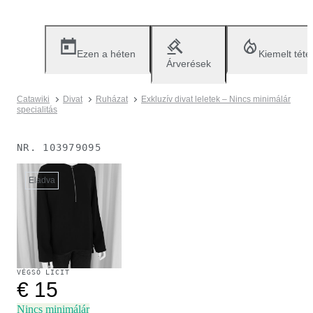
Ezen a héten
Kiemelt téte
Árverések
Catawiki
Divat
Ruházat
Exkluzív divat leletek – Nincs minimálár
specialitás
NR.
103979095
Eladva
VÉGSŐ LICIT
€ 15
Nincs minimálár