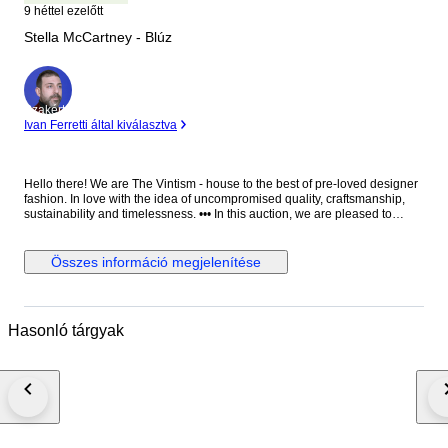
9 héttel ezelőtt
Stella McCartney - Blúz
Szakértő
Ivan Ferretti által kiválasztva
Hello there! We are The Vintism - house to the best of pre-loved designer
fashion. In love with the idea of uncompromised quality, craftsmanship,
sustainability and timelessness. ••• In this auction, we are pleased to
present: ● A minimalist Stella McCartney black blouse in fluid viscose-
acetate crepe, designed with a clean round neckline, elegant long
sleeves, a relaxed straight silhouette, and a distinctive silver-tone half-zip
Összes információ megjelenítése
with ring pull at the front that adds a subtle modern edge to an otherwise
timeless, versatile piece. ● • Retail price: approx. €750,00. • Condition:
Absolutely perfect, without any signs of use. • Composition: 64% viscose,
32% acetate, 4% elastane. • Size: IT 38 on the tag - relaxed fit - will be
Hasonló tárgyak
perfect for EU 34/36/38 - XS/S/M (check the measurements please). •
Measurements: Bust width 51 cm, waist width 49 cm, front length 66 cm,
back length 71 cm, sleeve length from the neckline 76 cm. ••• As a trusted
partner of Catawiki, we bring years of expertise in high-end e-commerce
to ensure authenticity and top-notch condition in every item. From
luxurious natural fabrics like cashmere and silk to impeccable quality, we
select pieces that transcend fleeting trends. Each item undergoes a
thorough preparing process before reaching you including a sanitation