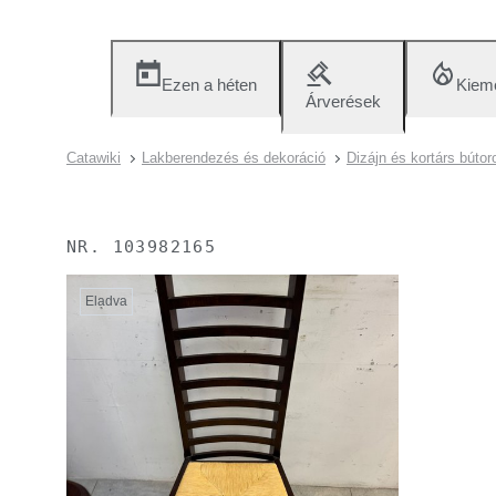
Ezen a héten
Kieme
Árverések
Catawiki
Lakberendezés és dekoráció
Dizájn és kortárs bútor
NR.
103982165
Eladva