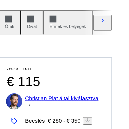
Órák
Divat
Érmék és bélyegek
Képregények
VÉGSŐ LICIT
€ 115
Christian Plat által kiválasztva
Szakértő
Becslés
€ 280
-
€ 350