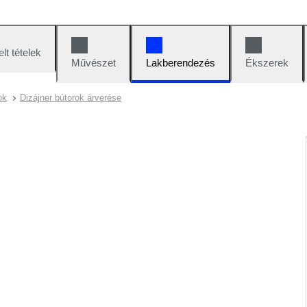
lt tételek
Művészet
Lakberendezés
Ékszerek
ok
Dizájner bútorok árverése