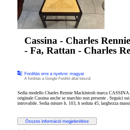
Cassina - Charles Renni
- Fa, Rattan - Charles 
Fordítás erre a nyelvre: magyar
A fordítás a Google Fordító által készül
Sedia modello Charles Rennie Mackintosh marca CASSINA. in 
originale Cassina anche se marchio non presente . Seguici sui
introvabile. Sedia misure h. 103, h seduta 45, larghezza mass
Összes információ megjelenítése