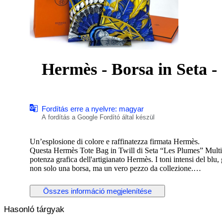
Hermès - Borsa in Seta - 
Fordítás erre a nyelvre: magyar
A fordítás a Google Fordító által készül
Un’esplosione di colore e raffinatezza firmata Hermès.
Questa Hermès Tote Bag in Twill di Seta “Les Plumes” Multic
potenza grafica dell'artigianato Hermès. I toni intensi del blu,
non solo una borsa, ma un vero pezzo da collezione.
Perfetta per chi vuole distinguersi con un’eleganza fuori da
SCHEDA TECNICA
Összes információ megjelenítése
Questa Hermès Tote Bag in Twill di Seta “Les Plumes” Mult
Mai usata è completa di scatola, busta shopper, etichette e nas
Hasonló tárgyak
DIMENSIONI
Hermès Tote Bag in Twill di Seta “Les Plumes” Multicolor –