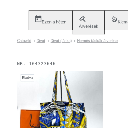
Ezen a héten
Kieme
Árverések
Catawiki
Divat
Divat (táska)
Hermès táskák árverése
NR.
104323646
Eladva