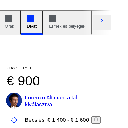
Órák
Divat
Érmék és bélyegek
Képregények
VÉGSŐ LICIT
€ 900
Lorenzo Altimani által
kiválasztva
Szakértő
Becslés
€ 1 400
-
€ 1 600