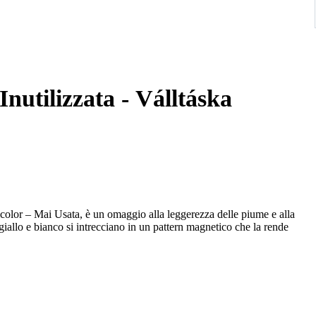
Inutilizzata - Válltáska
olor – Mai Usata, è un omaggio alla leggerezza delle piume e alla
 giallo e bianco si intrecciano in un pattern magnetico che la rende
l comune anche nei momenti più casual.
icolor – Mai Usata è realizzata in seta e si racchiude nella sua sacca.
tro.
 Mai Usata