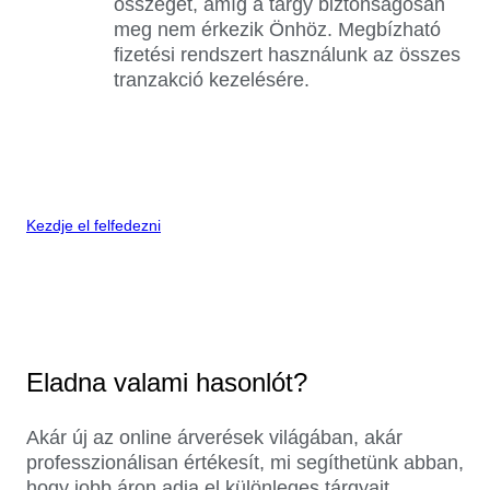
összeget, amíg a tárgy biztonságosan
meg nem érkezik Önhöz. Megbízható
fizetési rendszert használunk az összes
tranzakció kezelésére.
Kezdje el felfedezni
Eladna valami hasonlót?
Akár új az online árverések világában, akár
professzionálisan értékesít, mi segíthetünk abban,
hogy jobb áron adja el különleges tárgyait.