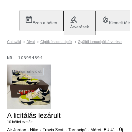
Ezen a héten
Kiemelt téte
Árverések
Catawiki
Divat
Cipők és tornacipők
Gyűjtői tornacipők árverése
NR.
103994894
Már nem érhető el.
A licitálás lezárult
10 héttel ezelőtt
Air Jordan - Nike x Travis Scott - Tornacipő - Méret: EU 41 - Új