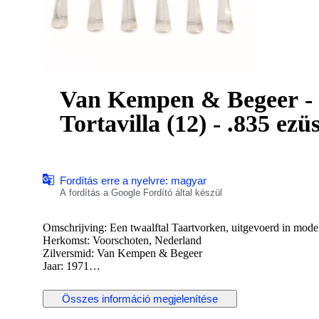
Van Kempen & Begeer - G
Tortavilla (12) - .835 ezüs
Fordítás erre a nyelvre: magyar
A fordítás a Google Fordító által készül
Omschrijving: Een twaalftal Taartvorken, uitgevoerd in model
Herkomst: Voorschoten, Nederland
Zilversmid: Van Kempen & Begeer
Jaar: 1971
Keurtekens: Leeuw II, Minerva B, Meesterteken, l.
Összes információ megjelenítése
Staat: in goede staat
Gewicht: 265.9 gram