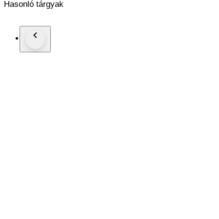
Hasonló tárgyak
Gehalte: 835/1000
Afmetingen: Lengte 13.4 cm
*Foto's maken deel uit van de omschrijving
Kavelnummer: A-12534
Al onze artikelen worden aangetekend verzonden.
U kunt het kavel ook afhalen in één van onze ruim 100 kantor
Kijkt u op de website van Goudwisselkantoor (voor NL en 
voor de dichtstbijzijnde locatie.
Geeft u via uw Catawiki account uw voorkeur aan ons door.