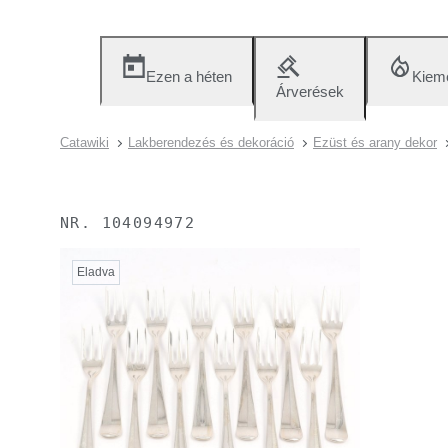
Ezen a héten
Kieme
Árverések
Catawiki
Lakberendezés és dekoráció
Ezüst és arany dekor
NR.
104094972
Eladva