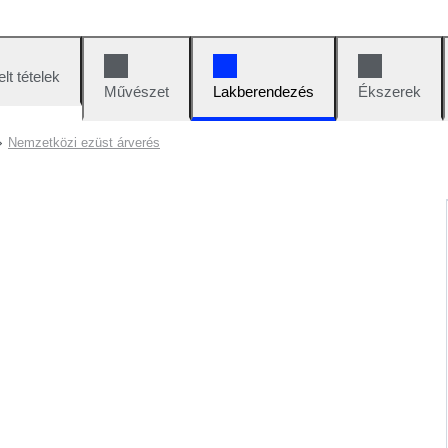
lt tételek
Művészet
Lakberendezés
Ékszerek
Nemzetközi ezüst árverés