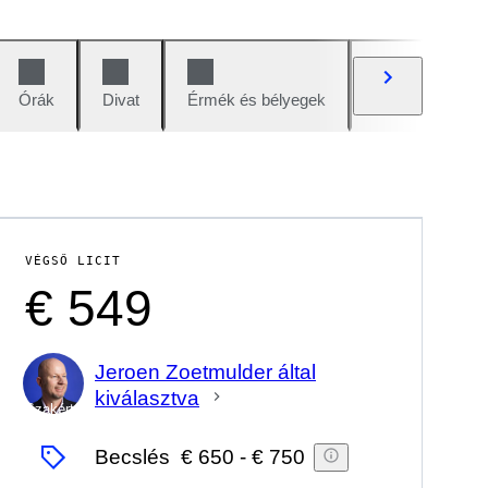
Órák
Divat
Érmék és bélyegek
Képregények
VÉGSŐ LICIT
€ 549
Jeroen Zoetmulder által
kiválasztva
Szakértő
Becslés
€ 650
-
€ 750