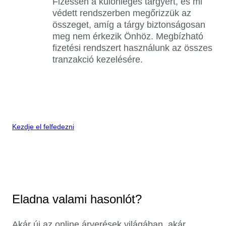
Fizessen a különleges tárgyért, és mi
védett rendszerben megőrizzük az
összeget, amíg a tárgy biztonságosan
meg nem érkezik Önhöz. Megbízható
fizetési rendszert használunk az összes
tranzakció kezelésére.
Kezdje el felfedezni
Eladna valami hasonlót?
Akár új az online árverések világában, akár