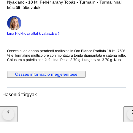
Nyaklánc - 18 kt. Fehér arany Topáz - Turmalin - Turmalinnal
készült fülbevalók
Szakértő
Lina Plokhova által kiválasztva
Orecchini da donna pendenti realizzati in Oro Bianco Rodiato 18 kt - 750°
% e Tormaline multicolore con montatura tonda diamantata e catena rollò.
Chiusura a paletto con farfallina. Peso: 3,70 g. Lunghezza: 3.70 g. Nuovo
con scatola e certificato
Összes információ megjelenítése
Hasonló tárgyak