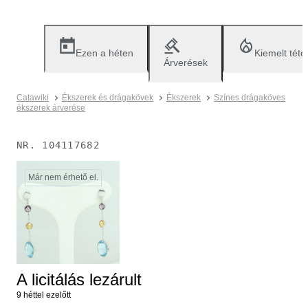
Ezen a héten
Kiemelt téte
Árverések
Catawiki
Ékszerek és drágakövek
Ékszerek
Színes drágaköves
ékszerek árverése
NR.
104117682
Már nem érhető el.
A licitálás lezárult
9 héttel ezelőtt