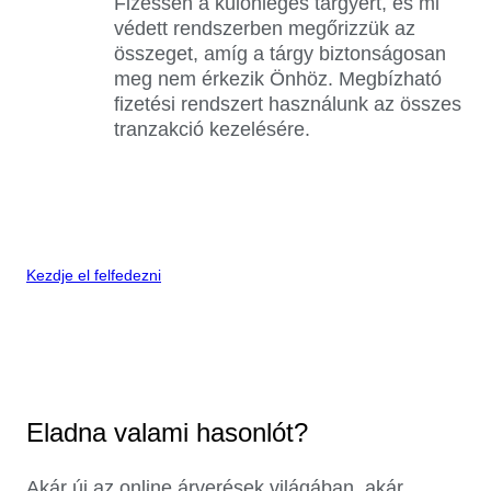
Fizessen a különleges tárgyért, és mi
védett rendszerben megőrizzük az
összeget, amíg a tárgy biztonságosan
meg nem érkezik Önhöz. Megbízható
fizetési rendszert használunk az összes
tranzakció kezelésére.
Kezdje el felfedezni
Eladna valami hasonlót?
Akár új az online árverések világában, akár