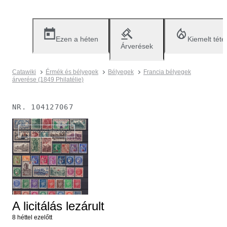
Ezen a héten
Kiemelt téte
Árverések
Catawiki
Érmék és bélyegek
Bélyegek
Francia bélyegek
árverése (1849 Philatélie)
NR.
104127067
Már nem érhető el.
A licitálás lezárult
8 héttel ezelőtt