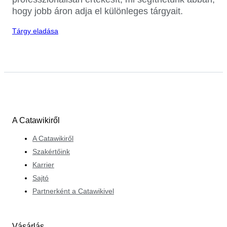
hogy jobb áron adja el különleges tárgyait.
Tárgy eladása
A Catawikiről
A Catawikiről
Szakértőink
Karrier
Sajtó
Partnerként a Catawikivel
Vásárlás