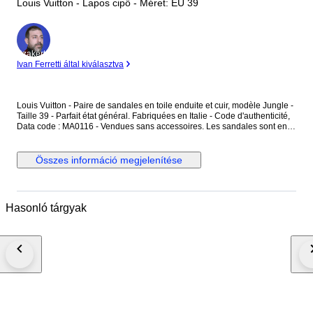
Louis Vuitton - Lapos cipő - Méret: EU 39
Szakértő
Ivan Ferretti által kiválasztva
Louis Vuitton - Paire de sandales en toile enduite et cuir, modèle Jungle -
Taille 39 - Parfait état général. Fabriquées en Italie - Code d'authenticité,
Data code : MA0116 - Vendues sans accessoires. Les sandales sont en
toile enduite, couleur ébène, avec des motifs monogramme "LV" ainsi que
des motifs jungle rose et rouge - L'intérieur est en cuir couleur brun et
rose uni - Les sandales se ferment avec une boucle en métal argenté.
Összes információ megjelenítése
Dimensions : Hauteur totale au talon 9,3 cm - Largeur à plat 10 cm -
Longueur semelle intérieure 25,5 cm - Longueur semelle extérieure 26
cm - Hauteur du talon 3,4 cm. Les sandales sont en parfait état général,
comme neuf.
Hasonló tárgyak