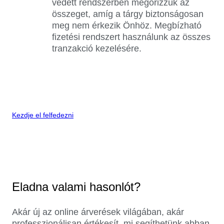
védett rendszerben megőrizzük az
összeget, amíg a tárgy biztonságosan
meg nem érkezik Önhöz. Megbízható
fizetési rendszert használunk az összes
tranzakció kezelésére.
Kezdje el felfedezni
Eladna valami hasonlót?
Akár új az online árverések világában, akár
professzionálisan értékesít, mi segíthetünk abban,