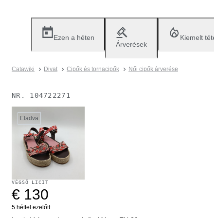
Ezen a héten
Kiemelt téte
Árverések
Catawiki
Divat
Cipők és tornacipők
Női cipők árverése
NR.
104722271
Eladva
VÉGSŐ LICIT
€ 130
5 héttel ezelőtt