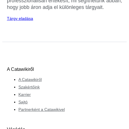
professzionálisan értékesít, mi segíthetünk abban,
hogy jobb áron adja el különleges tárgyait.
Tárgy eladása
A Catawikiről
A Catawikiről
Szakértőink
Karrier
Sajtó
Partnerként a Catawikivel