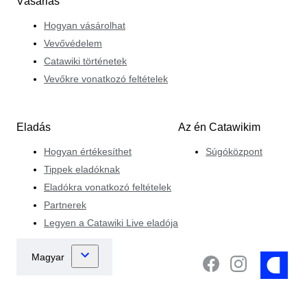
Vásárlás
Hogyan vásárolhat
Vevővédelem
Catawiki történetek
Vevőkre vonatkozó feltételek
Eladás
Az én Catawikim
Hogyan értékesíthet
Súgóközpont
Tippek eladóknak
Eladókra vonatkozó feltételek
Partnerek
Legyen a Catawiki Live eladója