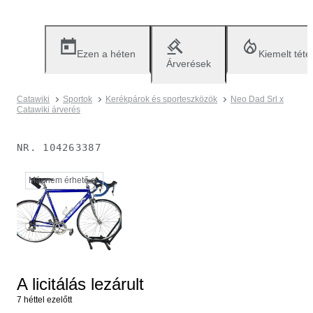
Ezen a héten
Kiemelt téte
Árverések
Catawiki
Sportok
Kerékpárok és sporteszközök
Neo Dad Srl x
Catawiki árverés
NR.
104263387
Már nem érhető el.
A licitálás lezárult
7 héttel ezelőtt