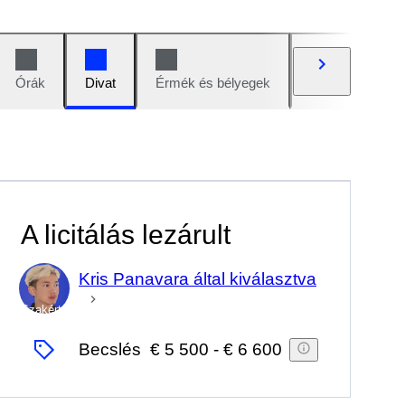
Órák
Divat
Érmék és bélyegek
Képregények
A licitálás lezárult
Kris Panavara által kiválasztva
Szakértő
Becslés
€ 5 500
-
€ 6 600