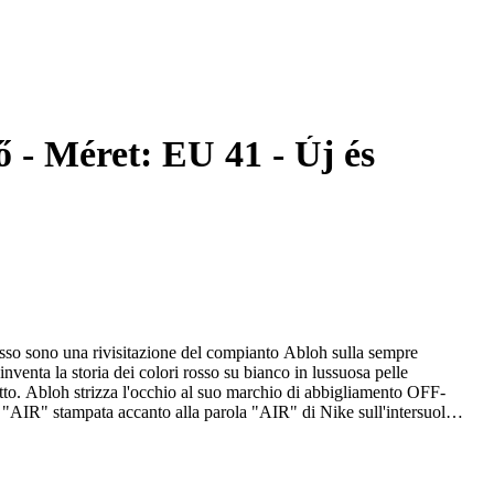
ő - Méret: EU 41 - Új és
sso sono una rivisitazione del compianto Abloh sulla sempre
venta la storia dei colori rosso su bianco in lussuosa pelle
tto. Abloh strizza l'occhio al suo marchio di abbigliamento OFF-
 "AIR" stampata accanto alla parola "AIR" di Nike sull'intersuola.
, le Vuitton Abloh Nike Air Force 1 Low hanno debuttato come un
esi dopo la prematura morte di Abloh, la colorway in bianco è stata
Questa scarpa è un'apprezzata commemorazione di uno degli ultimi