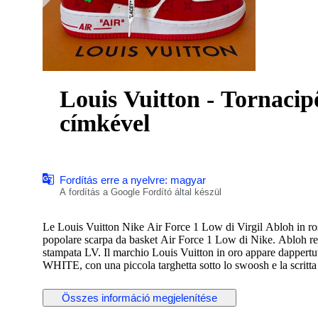
Louis Vuitton - Tornacip
címkével
Fordítás erre a nyelvre: magyar
A fordítás a Google Fordító által készül
Le Louis Vuitton Nike Air Force 1 Low di Virgil Abloh in ro
popolare scarpa da basket Air Force 1 Low di Nike. Abloh rein
stampata LV. Il marchio Louis Vuitton in oro appare dappertu
WHITE, con una piccola targhetta sotto lo swoosh e la scritta
Create nell'ambito di una collaborazione di grande successo
Összes információ megjelenítése
vero e proprio oggetto da collezione. Rilasciata solo pochi m
una delle 47 versioni delle Air Force 1 disegnate da Abloh. 