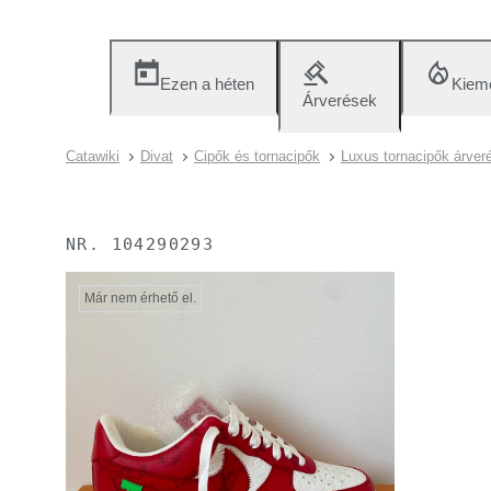
Ezen a héten
Kieme
Árverések
Catawiki
Divat
Cipők és tornacipők
Luxus tornacipők árver
NR.
104290293
Már nem érhető el.