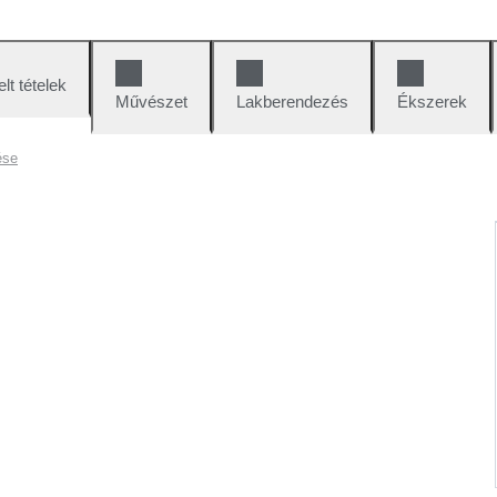
lt tételek
Művészet
Lakberendezés
Ékszerek
ése