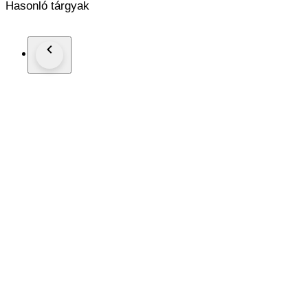
Hasonló tárgyak
progetti del designer.
A nostro avviso, la caratteristica migliore delle Louis Vuitto
della palette di colori. Le Louis Vuitton Nike Air Force 1 Low
selezione di clienti esclusivi della Maison
Le scarpe vengono spedite nella confezione originale con la ric
foto dell'annuncio. Le scarpe non sono mai state indossate 
state acquistate a scopo collezionistico.