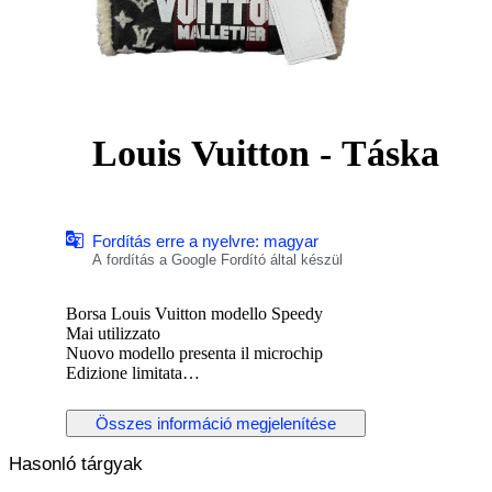
Louis Vuitton - Táska
Fordítás erre a nyelvre: magyar
A fordítás a Google Fordító által készül
Borsa Louis Vuitton modello Speedy
Mai utilizzato
Nuovo modello presenta il microchip
Edizione limitata
Completo di tracolla e dust bag
Összes információ megjelenítése
#may2026sneakerness
Hasonló tárgyak