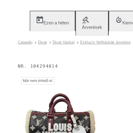
Ezen a héten
Kieme
Árverések
Catawiki
Divat
Divat (táska)
Exkluzív férfitáskák árverése
NR.
104294814
Már nem érhető el.