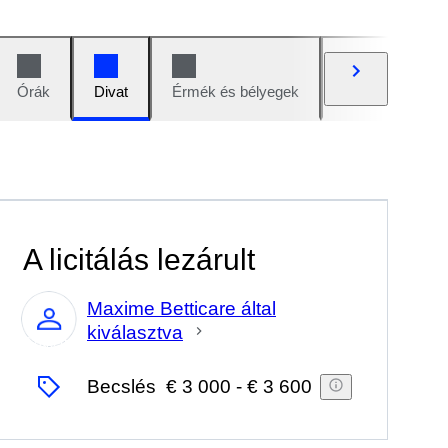
Órák
Divat
Érmék és bélyegek
Képregények
A licitálás lezárult
Maxime Betticare által
kiválasztva
Szakértő
Becslés
€ 3 000
-
€ 3 600