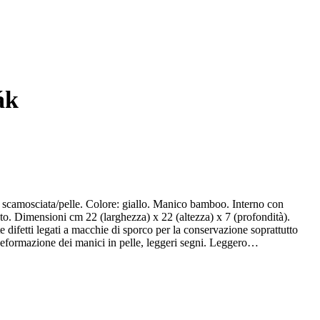
ák
 scamosciata/pelle. Colore: giallo. Manico bamboo. Interno con
2 (larghezza) x 22 (altezza) x 7 (profondità).
 difetti legati a macchie di sporco per la conservazione soprattutto
Deformazione dei manici in pelle, leggeri segni. Leggero
dizioni interne: buone condizioni. Leggero odore di chiuso.
carico dell'acquirente.