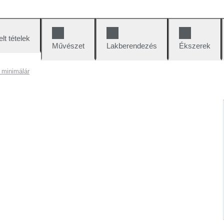
lt tételek
Művészet
Lakberendezés
Ékszerek
 minimálár