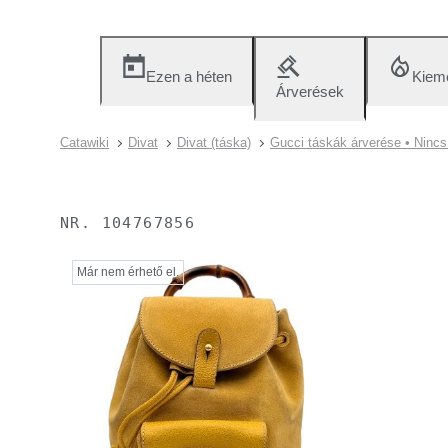
Ezen a héten
Kieme
Árverések
Catawiki
Divat
Divat (táska)
Gucci táskák árverése • Nincs
NR.
104767856
Már nem érhető el.