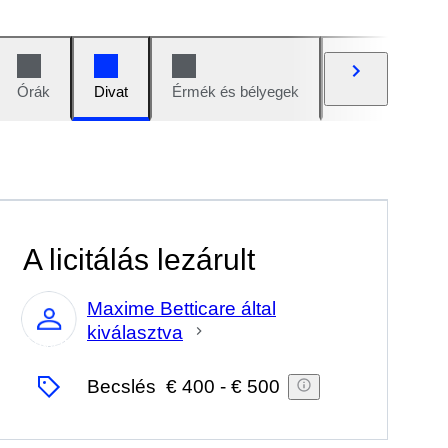
Órák
Divat
Érmék és bélyegek
Képregények
A licitálás lezárult
Maxime Betticare által
kiválasztva
Szakértő
Becslés
€ 400
-
€ 500