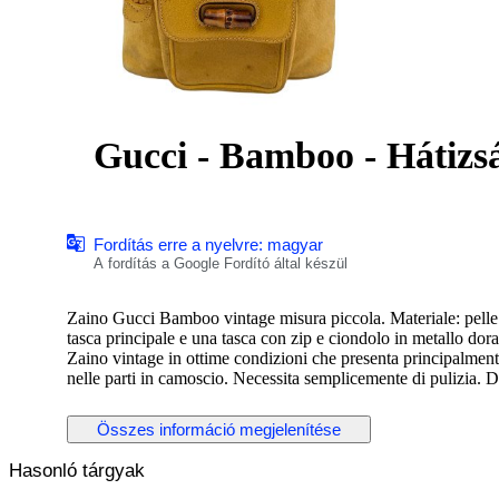
Gucci - Bamboo - Hátizs
Fordítás erre a nyelvre: magyar
A fordítás a Google Fordító által készül
Zaino Gucci Bamboo vintage misura piccola. Materiale: pelle
tasca principale e una tasca con zip e ciondolo in metallo dorato. Dimensioni cm 2
Zaino vintage in ottime condizioni che presenta principalmente
nelle parti in camoscio. Necessita semplicemente di pulizia. 
scolorimento, graffi e ossidazione delle parti metalliche, Con
Összes információ megjelenítése
Spedizione assicurata entro 24/48 ore dal pagamento.
Eventuali limitazioni o costi di importazione e dogana sono a 
Hasonló tárgyak