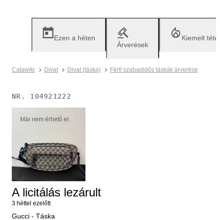
Ezen a héten
Kiemelt téte
Árverések
Catawiki
Divat
Divat (táska)
Férfi szabadidős táskák árverése
NR.
104921222
Már nem érhető el.
A licitálás lezárult
3 héttel ezelőtt
Gucci - Táska