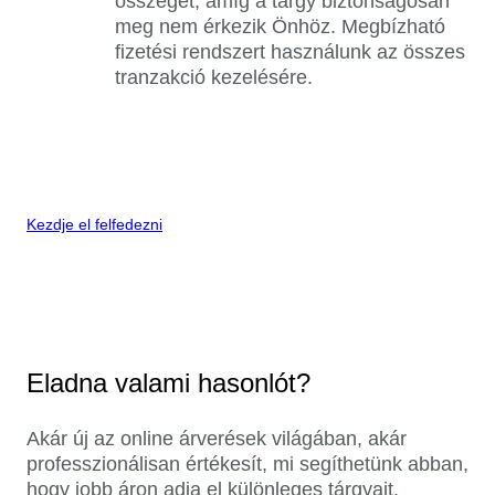
összeget, amíg a tárgy biztonságosan
meg nem érkezik Önhöz. Megbízható
fizetési rendszert használunk az összes
tranzakció kezelésére.
Kezdje el felfedezni
Eladna valami hasonlót?
Akár új az online árverések világában, akár
professzionálisan értékesít, mi segíthetünk abban,
hogy jobb áron adja el különleges tárgyait.