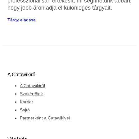
professzionálisan értékesít, mi segíthetünk abban,
hogy jobb áron adja el különleges tárgyait.
Tárgy eladása
A Catawikiről
A Catawikiről
Szakértőink
Karrier
Sajtó
Partnerként a Catawikivel