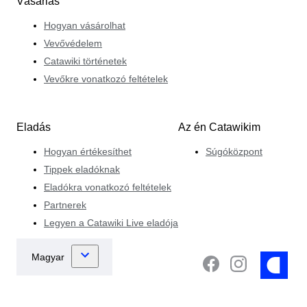
Vásárlás
Hogyan vásárolhat
Vevővédelem
Catawiki történetek
Vevőkre vonatkozó feltételek
Eladás
Az én Catawikim
Hogyan értékesíthet
Súgóközpont
Tippek eladóknak
Eladókra vonatkozó feltételek
Partnerek
Legyen a Catawiki Live eladója