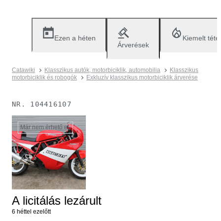
Ezen a héten
Kiemelt téte
Árverések
Catawiki
Klasszikus autók, motorbiciklik, automobilia
Klasszikus
motorbiciklik és robogók
Exkluzív klasszikus motorbiciklik árverése
NR.
104416107
Már nem érhető el.
A licitálás lezárult
6 héttel ezelőtt