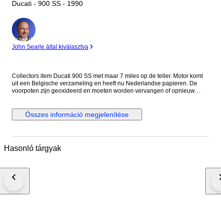
Ducati - 900 SS - 1990
Szakértő
John Searle által kiválasztva
Collectors item Ducati 900 SS met maar 7 miles op de teller. Motor komt
uit een Belgische verzameling en heeft nu Nederlandse papieren. De
voorpoten zijn geoxideerd en moeten worden vervangen of opnieuw
worden verchroomd. Eventueel zijn er vervangende poten erbij te
leveren. De motor loopt maar toch wordt aangeraden de riemen, olie en
filter te vervangen. Voor de staat zie foto's. Het is mogelijk de motor te
Összes információ megjelenítése
bezichtigen op afspraak in Meerlo, Nederland Als de motor wordt
geleverd door transporteur word de motor afgeleverd zonder accu en
benzine in verband met eisen van de transporteur.
Hasonló tárgyak