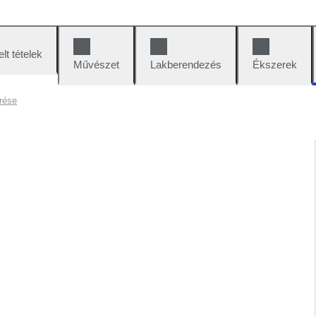
lt tételek
Művészet
Lakberendezés
Ékszerek
rése