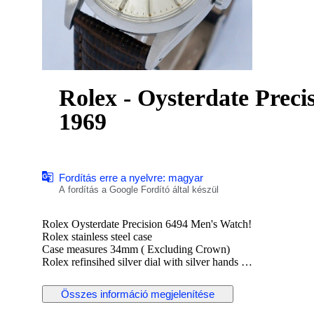
Rolex - Oysterdate Precis
1969
Fordítás erre a nyelvre: magyar
A fordítás a Google Fordító által készül
Rolex Oysterdate Precision 6494 Men's Watch!
Rolex stainless steel case
Case measures 34mm ( Excluding Crown)
Rolex refinsihed silver dial with silver hands
Rolex hand winding movement
Rolex signed screwdown crown
Összes információ megjelenítése
Non quickset date (Red/Black date)
Reference number: 6494