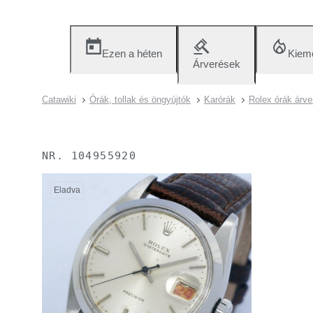
Ezen a héten
Kieme
Árverések
Catawiki
Órák, tollak és öngyújtók
Karórák
Rolex órák árve
NR.
104955920
Eladva