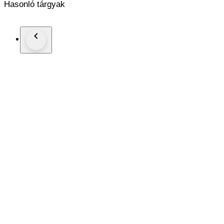
Hasonló tárgyak
New genuine leather strap (Non Rolex)
This watch is guaranteed to be genuine Rolex.
Shipping by Fedex, DHL or EMS depending on destination
We are not responsible for any customs delays or fees. Duty ta
If winning bidder decides to cancel / withdraw they will bear ri