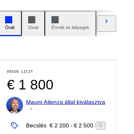
Órák
Divat
Érmék és bélyegek
Képregények
VÉGSŐ LICIT
€ 1 800
Mauro Atienza által kiválasztva
Szakértő
Becslés
€ 2 200
-
€ 2 500