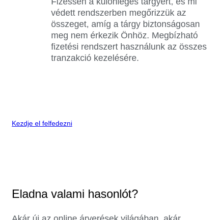
Fizessen a különleges tárgyért, és mi
védett rendszerben megőrizzük az
összeget, amíg a tárgy biztonságosan
meg nem érkezik Önhöz. Megbízható
fizetési rendszert használunk az összes
tranzakció kezelésére.
Kezdje el felfedezni
Eladna valami hasonlót?
Akár új az online árverések világában, akár