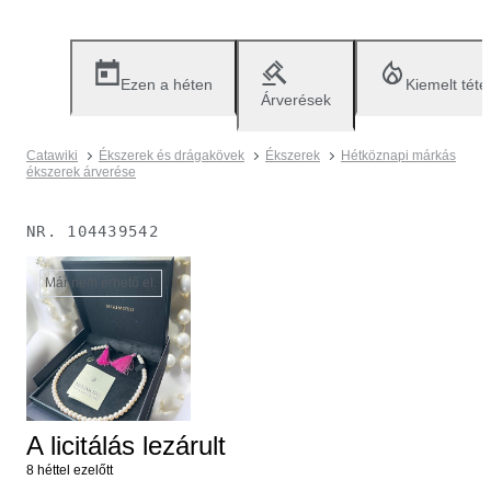
Ezen a héten
Kiemelt téte
Árverések
Catawiki
Ékszerek és drágakövek
Ékszerek
Hétköznapi márkás
ékszerek árverése
NR.
104439542
Már nem érhető el.
A licitálás lezárult
8 héttel ezelőtt