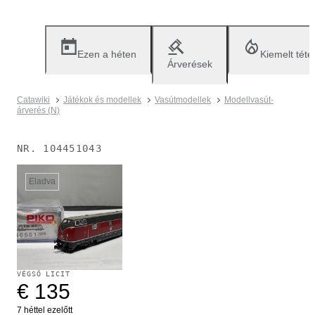
Ezen a héten
Kiemelt téte
Árverések
Catawiki
Játékok és modellek
Vasútmodellek
Modellvasút-
árverés (N)
NR.
104451043
Eladva
VÉGSŐ LICIT
€ 135
7 héttel ezelőtt