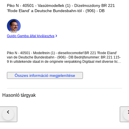
Piko N - 40501 - Vasútmodellek (1) - Dízelmozdony BR 221
'Rode Eland' a Deutsche Bundesbahn-tól - (906) - DB
Szakértő
Guido Gamba által kiválasztva
Piko N - 40501 - Modeltrein (1) - diesellocomotief BR 221 'Rode Eland'
van de Deutsche Bundesbahn - (906) - DB Bedrijfsnummer: BR 221 115-
9 In uitstekende staat in de originele verpakking Digitaal met diverse licht
en geluidsfuncties Tijdperk IV Ep IV Getest en in orde bevonden Foto's
zijn onderdeel van de beschrijving Verzending via GLS
Összes információ megjelenítése
Hasonló tárgyak