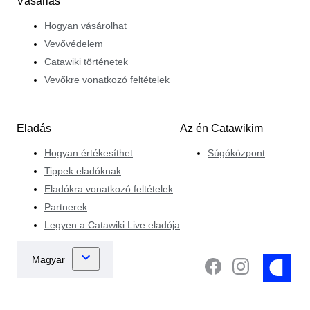
Vásárlás
Hogyan vásárolhat
Vevővédelem
Catawiki történetek
Vevőkre vonatkozó feltételek
Eladás
Az én Catawikim
Hogyan értékesíthet
Súgóközpont
Tippek eladóknak
Eladókra vonatkozó feltételek
Partnerek
Legyen a Catawiki Live eladója