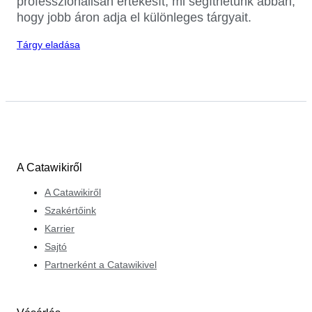
professzionálisan értékesít, mi segíthetünk abban,
hogy jobb áron adja el különleges tárgyait.
Tárgy eladása
A Catawikiről
A Catawikiről
Szakértőink
Karrier
Sajtó
Partnerként a Catawikivel