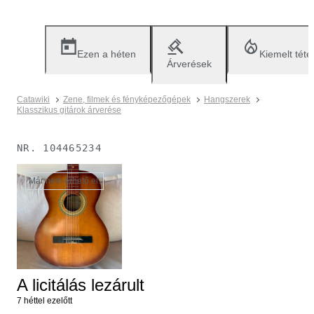
Ezen a héten
Kiemelt téte
Árverések
Catawiki
Zene, filmek és fényképezőgépek
Hangszerek
Klasszikus gitárok árverése
NR.
104465234
Már nem érhető el.
A licitálás lezárult
7 héttel ezelőtt