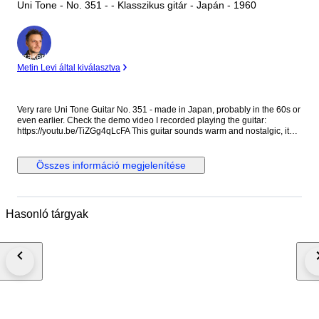
Uni Tone - No. 351 - - Klasszikus gitár - Japán - 1960
Szakértő
Metin Levi által kiválasztva
Very rare Uni Tone Guitar No. 351 - made in Japan, probably in the 60s or
even earlier. Check the demo video I recorded playing the guitar:
https://youtu.be/TiZGg4qLcFA This guitar sounds warm and nostalgic, it
has that 'old guitar' sound. It is perfect for some lonely strumming or for
some gentle Folk fingerpicking. If you are looking for a 'vintage' Folk or
Country sound that sounds authentically 'old' and lo-fi, this is the guitar.
Összes információ megjelenítése
The guitar is playable but the string height is higher than normal.
However, with nylon strings it is not too hard to play. If you plan to play
anything too technical or fast or if you expect low action, this guitar is not
for you. I put new normal tension nylon strings. This guitar has been
Hasonló tárgyak
played over the years and it shows. It has scratches, blemishes and
imperfections. It has some adhesive residue in the back of the neck and in
the fingerboard, it doesn't affect the playability and it should go away if
cleaned thoroughly. Please check the photos and the videos carefully,
they are the best way to understand the guitar's condition & sound. This
guitar is not perfect, it is around 60 years old so adjust your expectations
accordingly. It will not feel like a brand new instrument. I’d suggest it to
people who have some experience with vintage guitars and are willing to
make adjustments down the line, or people who can embrace the
imperfections in exchange for a special sound and vibe.