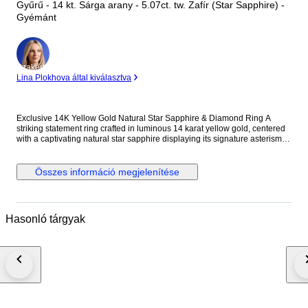
Gyűrű - 14 kt. Sárga arany - 5.07ct. tw. Zafír (Star Sapphire) -
Gyémánt
Szakértő
Lina Plokhova által kiválasztva
Exclusive 14K Yellow Gold Natural Star Sapphire & Diamond Ring A
striking statement ring crafted in luminous 14 karat yellow gold, centered
with a captivating natural star sapphire displaying its signature asterism
across a richly saturated oval surface. The gemstone is framed by a
brilliant halo of round diamonds, enhancing its celestial presence while
adding refined contrast and light. A bold yet elegant piece with impressive
Összes információ megjelenítése
weight and presence on the hand. Metal: 14K Yellow Gold Stones:
Diamonds & Star Sapphire - Diamonds Carat Weight: 0.57 Carats, 19
stones - Star Sapphire: 9.5 mm x 7.5 mm, Approx. 4.5 carats Weight: 14
Grams Size: US 9.25 / EU 59 Condition: Excellent Shipping: Shipped by
Hasonló tárgyak
DHL Express Worldwide, Estimated 2-3 Business Day Transit Time.