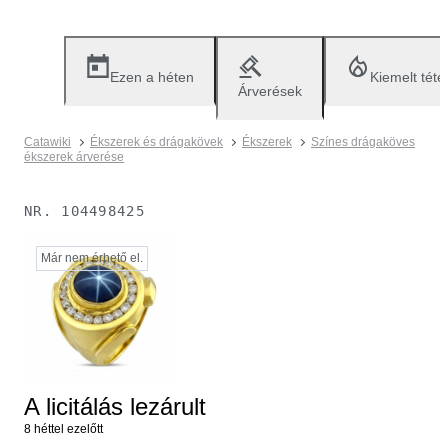
Ezen a héten
Kiemelt téte
Árverések
Catawiki
Ékszerek és drágakövek
Ékszerek
Színes drágaköves
ékszerek árverése
NR.
104498425
Már nem érhető el.
A licitálás lezárult
8 héttel ezelőtt