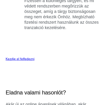
Fizessen a különleges tárgyért, és mi
védett rendszerben megőrizzük az
összeget, amíg a tárgy biztonságosan
meg nem érkezik Önhöz. Megbízható
fizetési rendszert használunk az összes
tranzakció kezelésére.
Kezdje el felfedezni
Eladna valami hasonlót?
Akár új az online árverések világában, akár