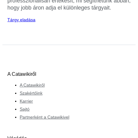
professzionálisan értékesít, mi segíthetünk abban,
hogy jobb áron adja el különleges tárgyait.
Tárgy eladása
A Catawikiről
A Catawikiről
Szakértőink
Karrier
Sajtó
Partnerként a Catawikivel