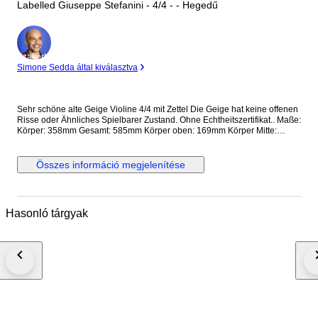
Labelled Giuseppe Stefanini - 4/4 - - Hegedű
Szakértő
Simone Sedda által kiválasztva
Sehr schöne alte Geige Violine 4/4 mit Zettel Die Geige hat keine offenen
Risse oder Ähnliches Spielbarer Zustand. Ohne Echtheitszertifikat.. Maße:
Körper: 358mm Gesamt: 585mm Körper oben: 169mm Körper Mitte:
117mm Körper unten: 209mm Als 'zertifiziert' oder 'zugeschrieben'
beschriebene Violinen und Bögen enthalten Bilder ihrer Zertifikate und
weisen daher einen höheren Grad an dokumentierter Sicherheit
Összes információ megjelenítése
hinsichtlich Hersteller, Herkunft und Alter auf als Instrumente, die nur als
'etikettiert' (Violinen) oder 'gestempelt' (Bögen) beschrieben werden, für
die wir keinerlei Garantie übernehmen.
Hasonló tárgyak