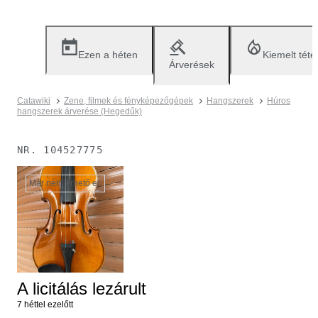
Ezen a héten
Kiemelt téte
Árverések
Catawiki
Zene, filmek és fényképezőgépek
Hangszerek
Húros
hangszerek árverése (Hegedűk)
NR.
104527775
Már nem érhető el.
A licitálás lezárult
7 héttel ezelőtt