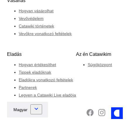
Vásárlás
Hogyan vásárolhat
Vevővédelem
Catawiki történetek
Vevőkre vonatkozó feltételek
Eladás
Az én Catawikim
Hogyan értékesíthet
Súgóközpont
Tippek eladóknak
Eladókra vonatkozó feltételek
Partnerek
Legyen a Catawiki Live eladója