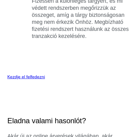
Fizessen a különleges tárgyért, és mi
védett rendszerben megőrizzük az
összeget, amíg a tárgy biztonságosan
meg nem érkezik Önhöz. Megbízható
fizetési rendszert használunk az összes
tranzakció kezelésére.
Kezdje el felfedezni
Eladna valami hasonlót?
Akár új az online árverések világában, akár