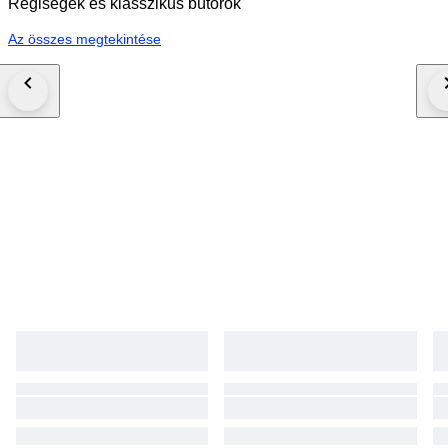
Régiségek és klasszikus bútorok
Az összes megtekintése