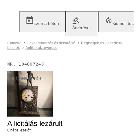
Ezen a héten
Kiemelt téte
Árverések
Catawiki
Lakberendezés és dekoráció
Régiségek és klasszikus
bútorok
Antik órák árverése
NR.
104607243
Már nem érhető el.
A licitálás lezárult
6 héttel ezelőtt