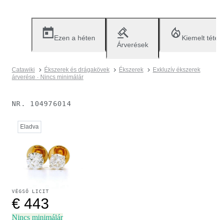
Ezen a héten
Kiemelt téte
Árverések
Catawiki
Ékszerek és drágakövek
Ékszerek
Exkluzív ékszerek
árverése · Nincs minimálár
NR.
104976014
Eladva
VÉGSŐ LICIT
€ 443
Nincs minimálár