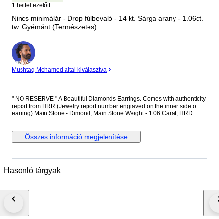
1 héttel ezelőtt
Nincs minimálár - Drop fülbevaló - 14 kt. Sárga arany - 1.06ct.
tw. Gyémánt (Természetes)
Szakértő
Mushtaq Mohamed által kiválasztva
" NO RESERVE " A Beautiful Diamonds Earrings. Comes with authenticity
report from HRR (Jewelry report number engraved on the inner side of
earring) Main Stone - Dimond, Main Stone Weight - 1.06 Carat, HRD
Report No. - J260000036738 Total Number of Diamonds - 2 Diamond
Shape and Cut - Round Brilliant Cut, Diamond Color & Clarity - E/F - SI-P
Diamonds EF is color of diamonds Set in 14k Yellow gold
Összes információ megjelenítése
Hasonló tárgyak