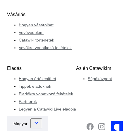
Vásárlás
Hogyan vásárolhat
Vevővédelem
Catawiki történetek
Vevőkre vonatkozó feltételek
Eladás
Az én Catawikim
Hogyan értékesíthet
Súgóközpont
Tippek eladóknak
Eladókra vonatkozó feltételek
Partnerek
Legyen a Catawiki Live eladója