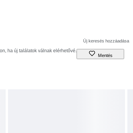
jon, ha új találatok válnak elérhetővé.
Mentés