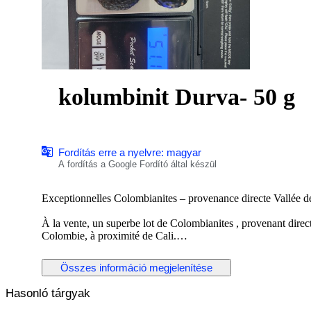
kolumbinit Durva- 50 g
Fordítás erre a nyelvre: magyar
A fordítás a Google Fordító által készül
Exceptionnelles Colombianites – provenance directe Vallée 
À la vente, un superbe lot de Colombianites , provenant direc
Colombie, à proximité de Cali.
Les Colombianites, également appelées verre sacré colombien, 
Összes információ megjelenítése
distinguent par leur couleur sombre, leur texture unique et le
Hasonló tárgyak
Caractéristiques :