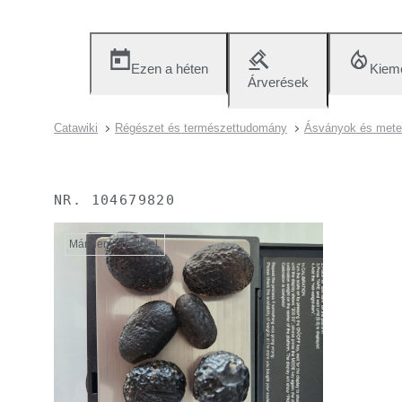
Ezen a héten
Kieme
Árverések
Catawiki
Régészet és természettudomány
Ásványok és meteo
NR.
104679820
Már nem érhető el.