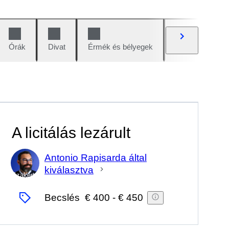
Órák
Divat
Érmék és bélyegek
Képregények
A licitálás lezárult
Antonio Rapisarda által
kiválasztva
Szakértő
Becslés
€ 400
-
€ 450