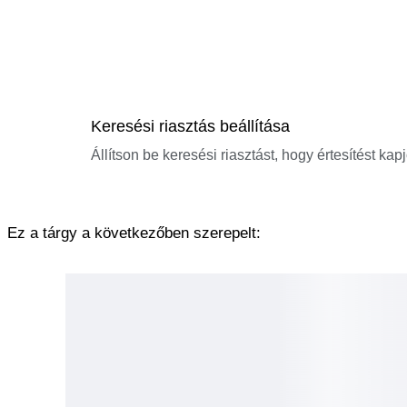
Keresési riasztás beállítása
Állítson be keresési riasztást, hogy értesítést kap
Ez a tárgy a következőben szerepelt: