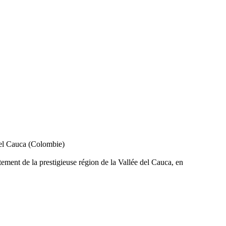
del Cauca (Colombie)
tement de la prestigieuse région de la Vallée del Cauca, en
sont des verres naturels rares,Très recherchées, elles se
ur origine géographique limitée.