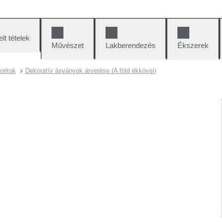
lt tételek
Művészet
Lakberendezés
Ékszerek
ritok
Dekoratív ásványok árverése (A föld ékkövei)