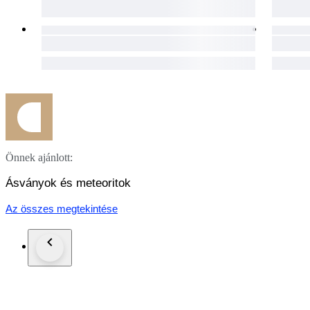
Envoi rapide et soigneusement protégé.
Une opportunité rare d’acquérir des Colombianites authentiqu
trouvées.
Önnek ajánlott:
Ásványok és meteoritok
Az összes megtekintése