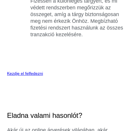
Fizessen a különleges tárgyért, és mi
védett rendszerben megőrizzük az
összeget, amíg a tárgy biztonságosan
meg nem érkezik Önhöz. Megbízható
fizetési rendszert használunk az összes
tranzakció kezelésére.
Kezdje el felfedezni
Eladna valami hasonlót?
Akár új az online árverések világában, akár