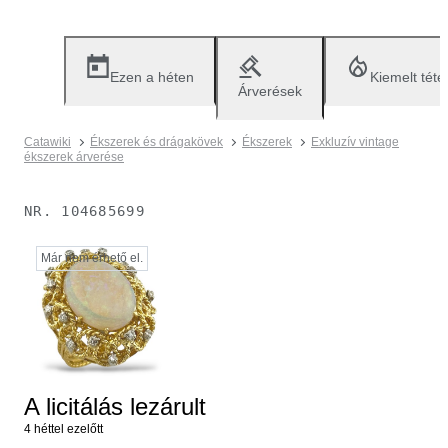
Ezen a héten
Kiemelt téte
Árverések
Catawiki
Ékszerek és drágakövek
Ékszerek
Exkluzív vintage
ékszerek árverése
NR.
104685699
Már nem érhető el.
A licitálás lezárult
4 héttel ezelőtt