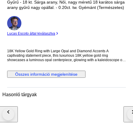
Gyűrű - 18 kt. Sárga arany, Női, nagy méretű 18 karátos sárga
arany gyűrű nagy opállal. - 0.20ct. tw. Gyémánt (Természetes)
Szakértő
Lucas Escoto által kiválasztva
18K Yellow Gold Ring with Large Opal and Diamond Accents A
captivating statement piece, this luxurious 18K yellow gold ring
showcases a luminous opal centerpiece, glowing with a kaleidoscope of
color in every light. The generous cabochon opal is gracefully
complemented by fifteen round diamonds, delicately set to enhance the
stone’s natural brilliance without overwhelming its dreamy fire. Crafted
Összes információ megjelenítése
with a bold yet refined presence, this ring is an elegant blend of artistry
and opulence—perfect for collectors and lovers of distinctive fine jewelry.
Metal: 18K Yellow Gold Stones: Opal & Diamonds - Opal: 1.7 cm x 1.3 cm
- Diamonds: 15 Round Diamonds - Total Carat Weight: 0.20 Weight: 13
Hasonló tárgyak
Grams Size: US 7 / EU 55 Condition: Excellent Shipped by DHL Express
Worldwide, Estimated 2-3 Business Day Transit Time.