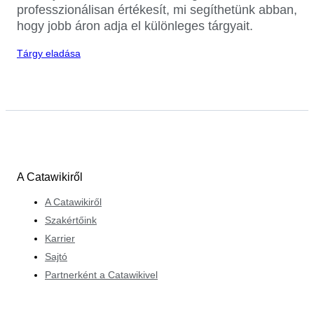
professzionálisan értékesít, mi segíthetünk abban,
hogy jobb áron adja el különleges tárgyait.
Tárgy eladása
A Catawikiről
A Catawikiről
Szakértőink
Karrier
Sajtó
Partnerként a Catawikivel