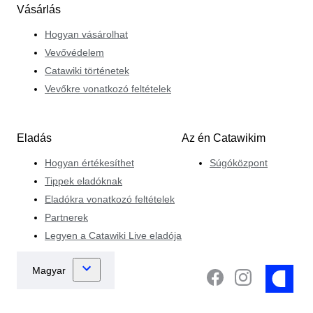
Vásárlás
Hogyan vásárolhat
Vevővédelem
Catawiki történetek
Vevőkre vonatkozó feltételek
Eladás
Az én Catawikim
Hogyan értékesíthet
Súgóközpont
Tippek eladóknak
Eladókra vonatkozó feltételek
Partnerek
Legyen a Catawiki Live eladója