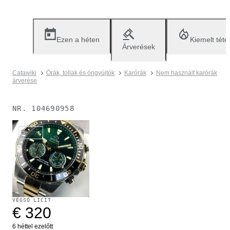
Ezen a héten
Kiemelt téte
Árverések
Catawiki
Órák, tollak és öngyújtók
Karórák
Nem használt karórák
árverése
NR.
104690958
Eladva
VÉGSŐ LICIT
€ 320
6 héttel ezelőtt