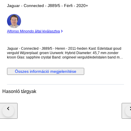
Jaguar - Connected - J889/5 - Férfi - 2020+
Szakértő
Alfonso Minondo által kiválasztva
Jaguar - Connected - J889/5 - Heren - 2011-heden Kast: Edelstaal goud
verguld Wijzerplaat: groen Uurwerk: Hybrid Diameter: 45,7 mm zonder
kroon Glas: sapphire crystal Band: origineel verguld/edelstalen band met
vouwsluiting Wristsize: 22 cm Staat: Nieuw! Garantie: 1 jaar "de
Horlogemeesters" Wordt geleverd in originele doos + documenten. Dit
horloge wordt aangetekend en verzekerd verstuurd (DHL-express).
Összes információ megjelenítése
Hasonló tárgyak