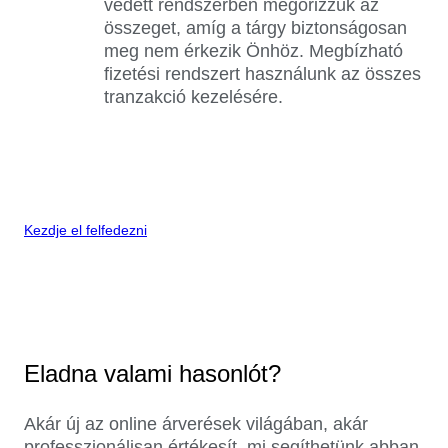
védett rendszerben megőrizzük az
összeget, amíg a tárgy biztonságosan
meg nem érkezik Önhöz. Megbízható
fizetési rendszert használunk az összes
tranzakció kezelésére.
Kezdje el felfedezni
Eladna valami hasonlót?
Akár új az online árverések világában, akár
professzionálisan értékesít, mi segíthetünk abban,