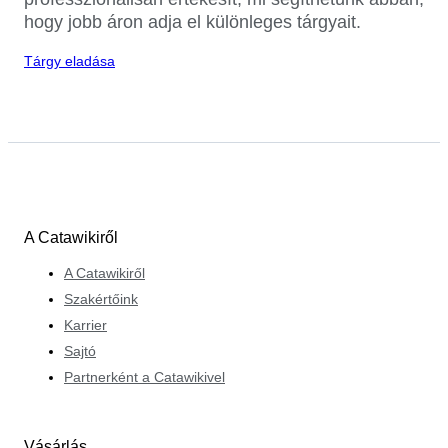
hogy jobb áron adja el különleges tárgyait.
Tárgy eladása
A Catawikiről
A Catawikiről
Szakértőink
Karrier
Sajtó
Partnerként a Catawikivel
Vásárlás