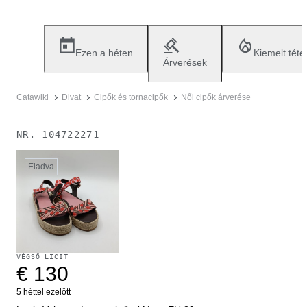
Ezen a héten
Kiemelt téte
Árverések
Catawiki
Divat
Cipők és tornacipők
Női cipők árverése
NR.
104722271
Eladva
VÉGSŐ LICIT
€ 130
5 héttel ezelőtt