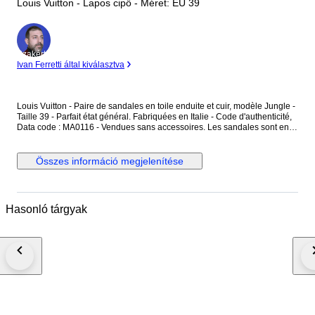
Louis Vuitton - Lapos cipő - Méret: EU 39
Szakértő
Ivan Ferretti által kiválasztva
Louis Vuitton - Paire de sandales en toile enduite et cuir, modèle Jungle -
Taille 39 - Parfait état général. Fabriquées en Italie - Code d'authenticité,
Data code : MA0116 - Vendues sans accessoires. Les sandales sont en
toile enduite, couleur ébène, avec des motifs monogramme "LV" ainsi que
des motifs jungle rose et rouge - L'intérieur est en cuir couleur brun et
rose uni - Les sandales se ferment avec une boucle en métal argenté.
Összes információ megjelenítése
Dimensions : Hauteur totale au talon 9,3 cm - Largeur à plat 10 cm -
Longueur semelle intérieure 25,5 cm - Longueur semelle extérieure 26
cm - Hauteur du talon 3,4 cm. Les sandales sont en parfait état général,
comme neuf.
Hasonló tárgyak