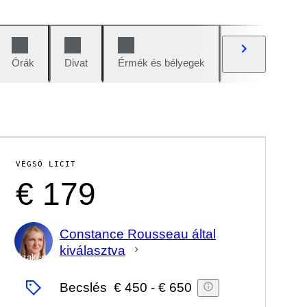
Órák
Divat
Érmék és bélyegek
Képregények
VÉGSŐ LICIT
€ 179
Constance Rousseau által
kiválasztva
Szakértő
Becslés
€ 450
-
€ 650