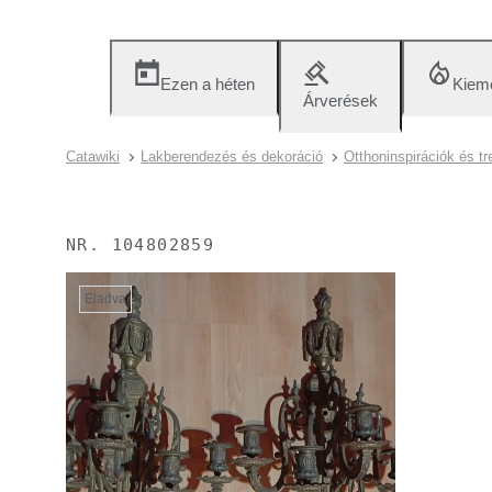
Ezen a héten
Kieme
Árverések
Catawiki
Lakberendezés és dekoráció
Otthoninspirációk és t
NR.
104802859
Eladva