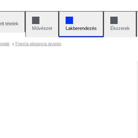
lt tételek
Művészet
Lakberendezés
Ékszerek
rendek
Francia elegancia árverés