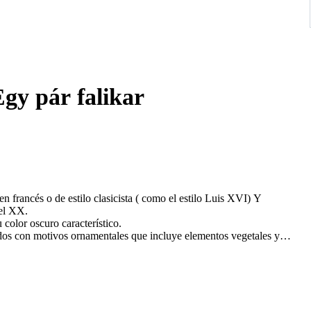
Egy pár falikar
n francés o de estilo clasicista ( como el estilo Luis XVI) Y
ximadamente en el siglo XIX O PRINCIPIOS del XX.
olor oscuro característico.
dos con motivos ornamentales que incluye elementos vegetales y
ilizadas en pares para flanquear espejos ,cuadros o puertas en