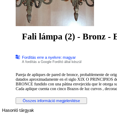
Fali lámpa (2) - Bronz - 
Fordítás erre a nyelvre: magyar
A fordítás a Google Fordító által készül
Pareja de apliques de pared de bronce, probablemente de orige
datados apro
BRONCE fundido con una pátina envejecida que le otorga su c
Cada aplique cuenta con cinco Brazos de luz curvos , decora
formas arquitectónicas clásicas.
Son piezas diseñadas para ser montadas en pared, a menudo ut
Összes információ megjelenítése
interiores elegantes.
Hasonló tárgyak