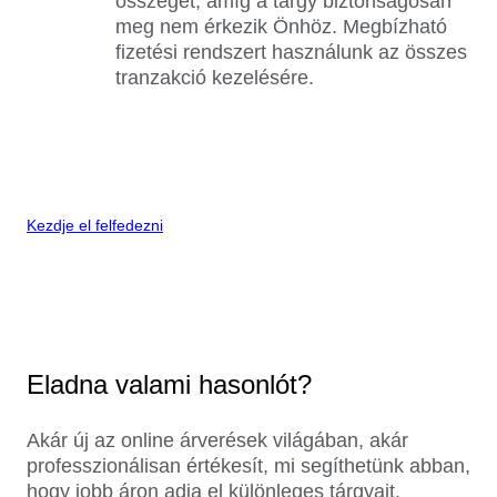
összeget, amíg a tárgy biztonságosan
meg nem érkezik Önhöz. Megbízható
fizetési rendszert használunk az összes
tranzakció kezelésére.
Kezdje el felfedezni
Eladna valami hasonlót?
Akár új az online árverések világában, akár
professzionálisan értékesít, mi segíthetünk abban,
hogy jobb áron adja el különleges tárgyait.