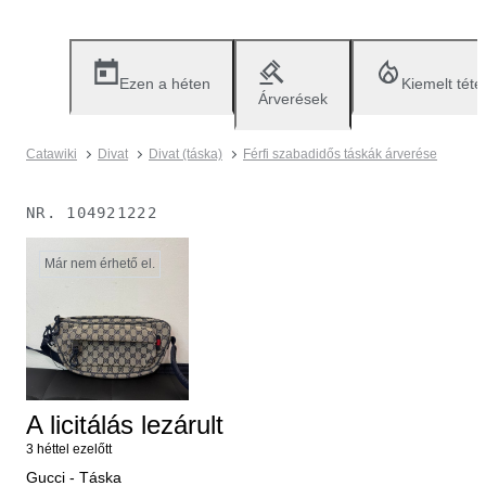
Ezen a héten
Kiemelt téte
Árverések
Catawiki
Divat
Divat (táska)
Férfi szabadidős táskák árverése
NR.
104921222
Már nem érhető el.
A licitálás lezárult
3 héttel ezelőtt
Gucci - Táska