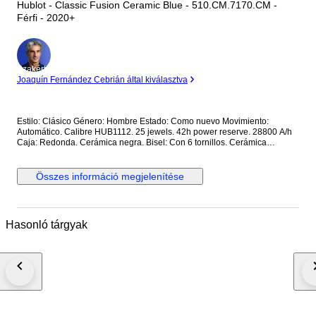
Hublot - Classic Fusion Ceramic Blue - 510.CM.7170.CM -
Férfi - 2020+
Szakértő
Joaquín Fernández Cebrián által kiválasztva
Estilo: Clásico Género: Hombre Estado: Como nuevo Movimiento:
Automático. Calibre HUB1112. 25 jewels. 42h power reserve. 28800 A/h
Caja: Redonda. Cerámica negra. Bisel: Con 6 tornillos. Cerámica
Corona: Con logo. Tapa trasera: Con cristal. Con inscripciones. Sujeta
con 6 tornillos. Cerámica. Esfera: Azul. Calendario a las 3. Segundero
central. Cristal: Zafiro. Plano. Antirreflejo. Correa: Cerámica Cierre: Con
Összes információ megjelenítése
logo. Con pulsadores. Deployante doble. Titanio Dimensiones: Diámetro
(sin corona): 45 mm. Altura con asas: 52 mm. Grueso: 10.5 mm. Anchura
entre asas: 25.7 mm. Anchura cierre: 23.5 mm. Peso: 163 gr Resistencia
al agua: 5 Atm. Caja original de madera. Garantía activada en la web
Hasonló tárgyak
oficial de Hublot. Precio de tarifa (PVP): 10500€