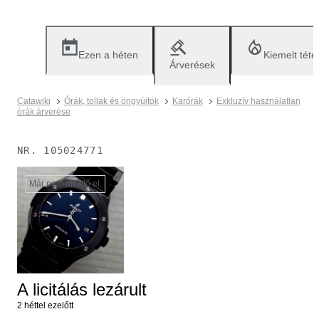
Ezen a héten
Kiemelt téte
Árverések
Catawiki
Órák, tollak és öngyújtók
Karórák
Exkluzív használatlan
órák árverése
NR.
105024771
Már nem érhető el.
A licitálás lezárult
2 héttel ezelőtt