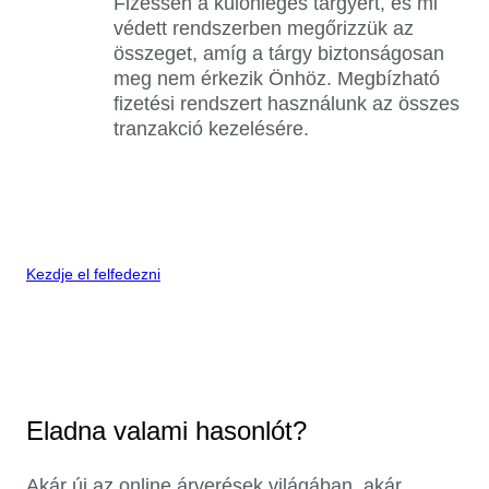
Fizessen a különleges tárgyért, és mi
védett rendszerben megőrizzük az
összeget, amíg a tárgy biztonságosan
meg nem érkezik Önhöz. Megbízható
fizetési rendszert használunk az összes
tranzakció kezelésére.
Kezdje el felfedezni
Eladna valami hasonlót?
Akár új az online árverések világában, akár