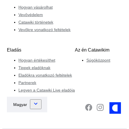
Hogyan vásárolhat
Vevővédelem
Catawiki történetek
Vevőkre vonatkozó feltételek
Eladás
Az én Catawikim
Hogyan értékesíthet
Súgóközpont
Tippek eladóknak
Eladókra vonatkozó feltételek
Partnerek
Legyen a Catawiki Live eladója