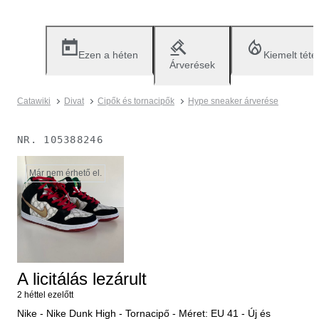
Ezen a héten
Kiemelt téte
Árverések
Catawiki
Divat
Cipők és tornacipők
Hype sneaker árverése
NR.
105388246
Már nem érhető el.
A licitálás lezárult
2 héttel ezelőtt
Nike - Nike Dunk High - Tornacipő - Méret: EU 41 - Új és