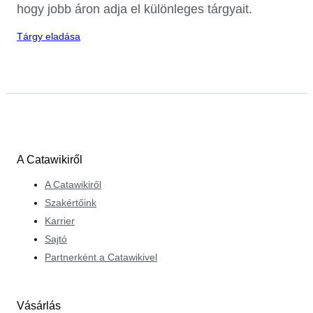
hogy jobb áron adja el különleges tárgyait.
Tárgy eladása
A Catawikiről
A Catawikiről
Szakértőink
Karrier
Sajtó
Partnerként a Catawikivel
Vásárlás