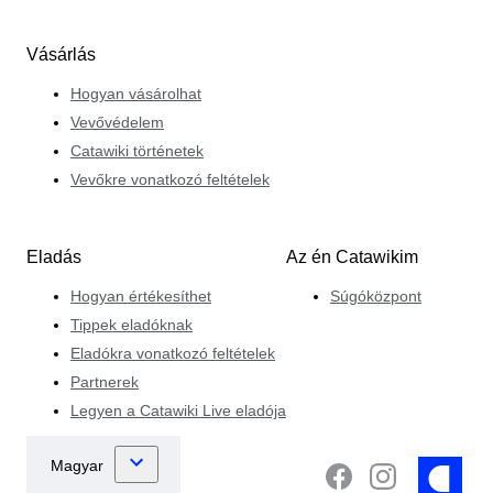
Vásárlás
Hogyan vásárolhat
Vevővédelem
Catawiki történetek
Vevőkre vonatkozó feltételek
Eladás
Az én Catawikim
Hogyan értékesíthet
Súgóközpont
Tippek eladóknak
Eladókra vonatkozó feltételek
Partnerek
Legyen a Catawiki Live eladója