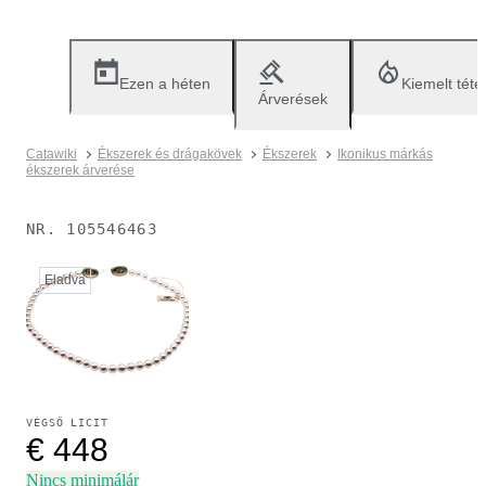
Ezen a héten
Kiemelt téte
Árverések
Catawiki
Ékszerek és drágakövek
Ékszerek
Ikonikus márkás
ékszerek árverése
NR.
105546463
Eladva
VÉGSŐ LICIT
€ 448
Nincs minimálár