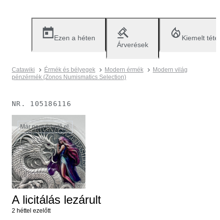
Ezen a héten
Kiemelt téte
Árverések
Catawiki
Érmék és bélyegek
Modern érmék
Modern világ
pénzérmék (Zonos Numismatics Selection)
NR.
105186116
Már nem érhető el.
A licitálás lezárult
2 héttel ezelőtt