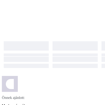
superb craftsmanship and a strictly limited mintage.
Önnek ajánlott: