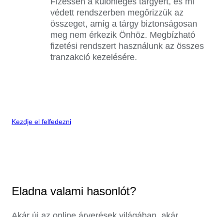
Fizessen a különleges tárgyért, és mi
védett rendszerben megőrizzük az
összeget, amíg a tárgy biztonságosan
meg nem érkezik Önhöz. Megbízható
fizetési rendszert használunk az összes
tranzakció kezelésére.
Kezdje el felfedezni
Eladna valami hasonlót?
Akár új az online árverések világában, akár