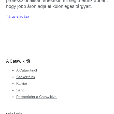
professzionálisan értékesít, mi segíthetünk abban,
hogy jobb áron adja el különleges tárgyait.
Tárgy eladása
A Catawikiről
A Catawikiről
Szakértőink
Karrier
Sajtó
Partnerként a Catawikivel