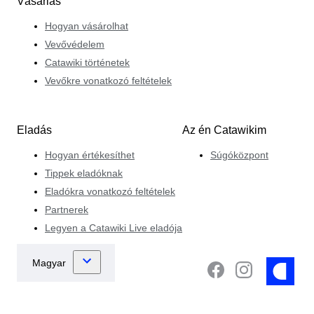
Vásárlás
Hogyan vásárolhat
Vevővédelem
Catawiki történetek
Vevőkre vonatkozó feltételek
Eladás
Az én Catawikim
Hogyan értékesíthet
Súgóközpont
Tippek eladóknak
Eladókra vonatkozó feltételek
Partnerek
Legyen a Catawiki Live eladója