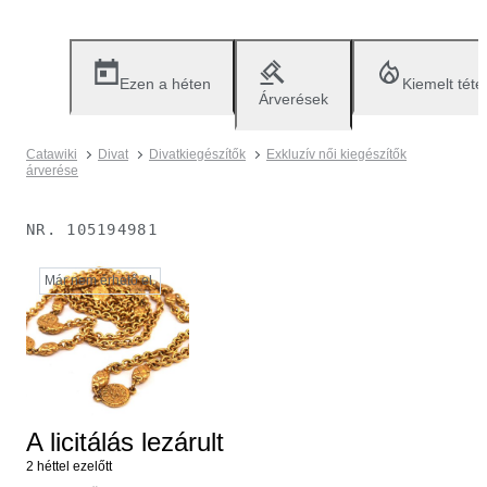
Ezen a héten
Kiemelt téte
Árverések
Catawiki
Divat
Divatkiegészítők
Exkluzív női kiegészítők
árverése
NR.
105194981
Már nem érhető el.
A licitálás lezárult
2 héttel ezelőtt