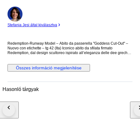
Szakértő
Stefania Jesi által kiválasztva
Redemption-Runway Model – Abito da passerella "Goddess Cut-Out" –
Nuovo con etichette – tg 42 (Ita) Iconico abito da sfilata firmato
Redemption, dal design scultoreo ispirato all’eleganza delle dee greche.
Realizzato in morbidissimo jersey satin 100% viscosa, questo vestito è
caratterizzato da drappeggi strategici, scollo profondo e dettagli cut-out
che scolpiscono il corpo con sensualità. Il gioco di incroci e il taglio
Összes információ megjelenítése
asimmetrico dell’orlo creano movimento e leggerezza. Un capo Runway
della collezione “The Summer of Love”, presentato durante la sfilata
Redemption come simbolo di femminilità potente e contemporanea, con
un forte messaggio di sostenibilità alla base della collezione. Perfetto per
Hasonló tárgyak
eventi serali, cerimonie o shooting editoriali. Si abbina idealmente a
stivali alti per un look da passerella o sandali minimal per una versione
più elegante. Dettagli tecnici: Colore: Bianco latte Taglia: IT 42 (EU 38 /
FR 38 / M). Misure: Seno 88, Vita 82 (la vita cade bassa, come si vede
nelle foto), Fianchi morbidi. Composizione: 100% Viscosa Finitura: Jersey
satinato lucido Condizioni: Nuovo con etichetta Made in Italy Retail price:
€1395