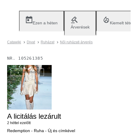
Ezen a héten
Kiemelt téte
Árverések
Catawiki
Divat
Ruházat
Női ruházati árverés
NR.
105261385
Már nem érhető el.
A licitálás lezárult
2 héttel ezelőtt
Redemption - Ruha - Új és címkével