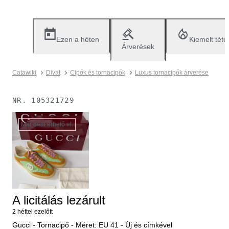
Ezen a héten
Kiemelt téte
Árverések
Catawiki
Divat
Cipők és tornacipők
Luxus tornacipők árverése
NR.
105321729
Már nem érhető el.
A licitálás lezárult
2 héttel ezelőtt
Gucci - Tornacipő - Méret: EU 41 - Új és címkével