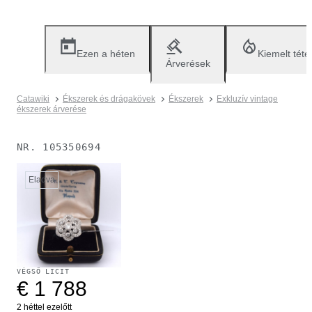
Ezen a héten
Kiemelt téte
Árverések
Catawiki
Ékszerek és drágakövek
Ékszerek
Exkluzív vintage
ékszerek árverése
NR.
105350694
Eladva
VÉGSŐ LICIT
€ 1 788
2 héttel ezelőtt