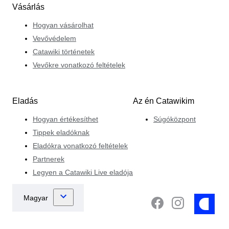
Vásárlás
Hogyan vásárolhat
Vevővédelem
Catawiki történetek
Vevőkre vonatkozó feltételek
Eladás
Az én Catawikim
Hogyan értékesíthet
Súgóközpont
Tippek eladóknak
Eladókra vonatkozó feltételek
Partnerek
Legyen a Catawiki Live eladója