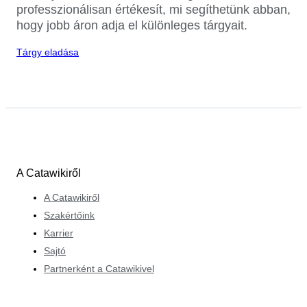
professzionálisan értékesít, mi segíthetünk abban,
hogy jobb áron adja el különleges tárgyait.
Tárgy eladása
A Catawikiről
A Catawikiről
Szakértőink
Karrier
Sajtó
Partnerként a Catawikivel