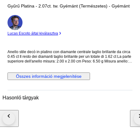
Gyűrű Platina - 2.07ct. tw. Gyémánt (Természetes) - Gyémánt
Szakértő
Lucas Escoto által kiválasztva
Anello stile decò in platino con diamante centrale taglio brillante da circa
0.45 ct Il resto dei diamanti taglio brillante per un totale di 1.62 ct La parte
superiore dell'anello misura: 2.00 x 2.00 cm Peso: 6.50 g Misura anello:
EU 51 (è possibile cambiare la misura) Completo di garanzia e scatola.
Spedizione tracciata e assicurata. Gli acquirenti al di fuori dell' UE devono
tenere conto dell'IVA e dei dazi doganali che devono pagare. Dogana e
Összes információ megjelenítése
tasse: il tuo paese di residenza potrebbe imporre dazi doganali e tasse
d'importazione supplementari. Si prega di verificare le leggi del proprio
paese di residenza se sono applicabili tasse o dazi d'importazione. Non
possiamo essere ritenuti responsabili per eventuali spese sostenute per
Hasonló tárgyak
l'importazione di gioielli nel vostro paese di residenza Campanile Gioielli
S.R.L