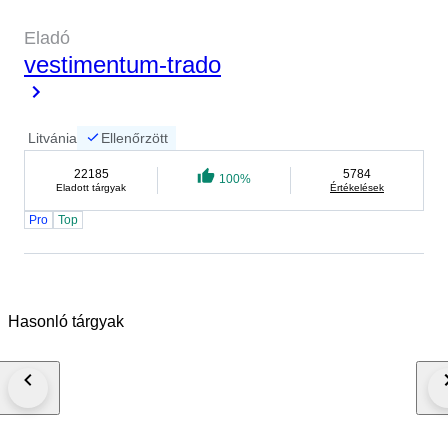
Eladó
vestimentum-trado
Litvánia
Ellenőrzött
22185
5784
100%
Eladott tárgyak
Értékelések
Pro
Top
Hasonló tárgyak