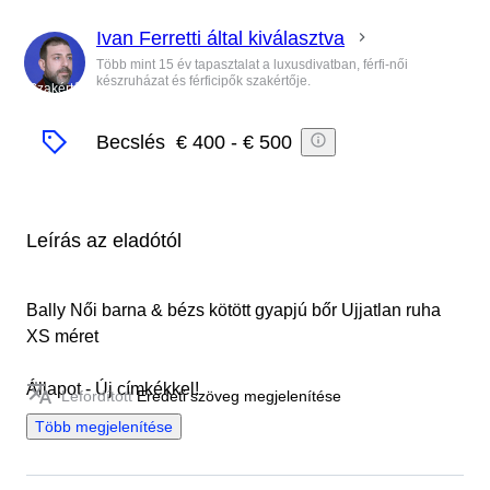
Ivan Ferretti által kiválasztva
Több mint 15 év tapasztalat a luxusdivatban, férfi-női
készruházat és férficipők szakértője.
Szakértő
Becslés
€ 400
-
€ 500
Leírás az eladótól
Bally Női barna & bézs kötött gyapjú bőr Ujjatlan ruha
XS méret
Állapot - Új címkékkel!
Lefordított
Eredeti szöveg megjelenítése
Több megjelenítése
100% eredeti!