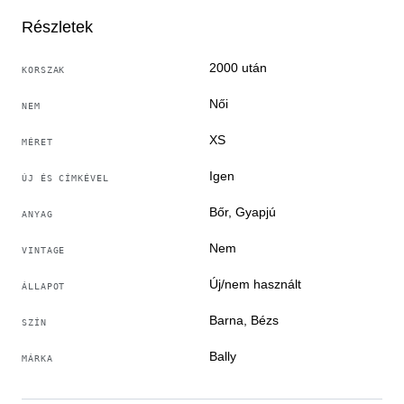
A képeken látható méretek a következők:
Részletek
- Hónaljtól hónaljig
- Vállról vállra
2000 után
KORSZAK
- Hátsó összméret (a gallérvarrat végétől az aljáig)
Női
NEM
Szállítási módszer – Nyomon követhető és biztosított
XS
MÉRET
prémium prioritású nemzetközi szállítás.
Igen
ÚJ ÉS CÍMKÉVEL
Cikkszám: S1CA02400
Bőr, Gyapjú
ANYAG
Nem
VINTAGE
Új/nem használt
ÁLLAPOT
Barna, Bézs
SZÍN
Bally
MÁRKA