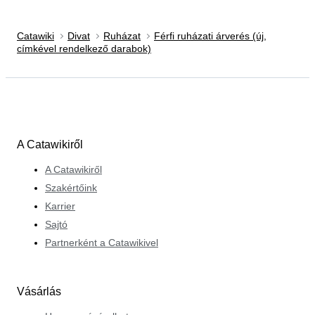
Catawiki
Divat
Ruházat
Férfi ruházati árverés (új,
címkével rendelkező darabok)
A Catawikiről
A Catawikiről
Szakértőink
Karrier
Sajtó
Partnerként a Catawikivel
Vásárlás