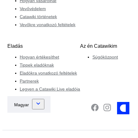
Hogyan vásárolhat
Vevővédelem
Catawiki történetek
Vevőkre vonatkozó feltételek
Eladás
Az én Catawikim
Hogyan értékesíthet
Súgóközpont
Tippek eladóknak
Eladókra vonatkozó feltételek
Partnerek
Legyen a Catawiki Live eladója