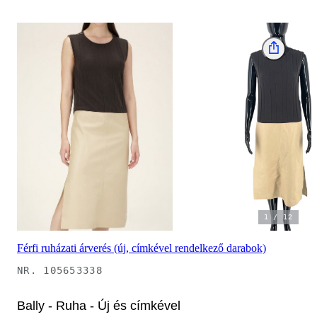
1
/
12
Férfi ruházati árverés (új, címkével rendelkező darabok)
NR.
105653338
Bally - Ruha - Új és címkével